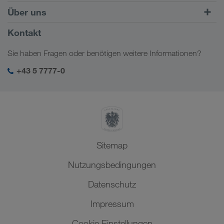
Kombinierter Verkehr
Europa
Über uns
Kundenportal CONNECT
Russland
Firmeninformation
Kontakt
Digitale Lösungen
Kaukasus
Jobs & Karriere
Branchenlösungen
Sie haben Fragen oder benötigen weitere Informationen?
Zentralasien
Soziale Verantwortung
Mein LKW WALTER Login
Naher Osten
+43 5 7777-0
SHEQ-Management
Nordafrika
Sitemap
Nutzungsbedingungen
Datenschutz
Impressum
Cookie Einstellungen