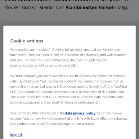
Kombinierten Verkehr
Routen sind wir ebenfalls im
tätig.
Von
Cookie settings
Luxemburg
Our websites use "cookies". Cookies tell us which areas of our website users
have visited, help us measure the effectiveness of advertising and web searches
and give us insight into user behaviour so that we can optimise our
communication as well as our advertising offer.
Nach
We and third-party providers sometimes use these cookies to process personal
data. By clicking on "Yes, accept all cookies", you agree that cookies may be
used not only by us, but also by US providers such as Google LLC and YouTube
Land
LLC. Compared to European providers there is a lower level of data protection.
This is due to the fact that US authorities can access this data for control and
monitoring purposes and no legal remedy is possible against it.
data privacy policy
You can find further information in the
and in the cookie
settings. You can revoke your consent at any time with future effect by adjusting
Jetzt anfragen
your preferences under "Cookie Settings" on our website.
Imprint