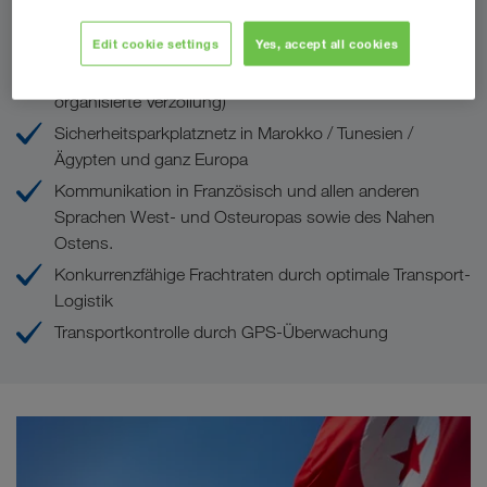
Ihre Vorteile bei LKW WALTER
Edit cookie settings
Yes, accept all cookies
Akkreditivkonforme Dokumentation (bestens
organisierte Verzollung)
Sicherheitsparkplatznetz in Marokko / Tunesien /
Ägypten und ganz Europa
Kommunikation in Französisch und allen anderen
Sprachen West- und Osteuropas sowie des Nahen
Ostens.
Konkurrenzfähige Frachtraten durch optimale Transport-
Logistik
Transportkontrolle durch GPS-Überwachung