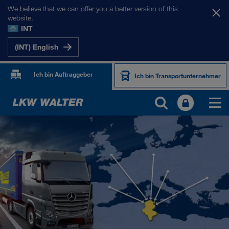
We believe that we can offer you a better version of this
website.
INT
(INT) English
Ich bin Auftraggeber
Ich bin Transportunternehmer
UNSERE MÄRKTE
Europa
Zentralasien
Russland