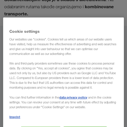
kombinovane
odabranim rutama takođe organizujemo i
transporte.
Cookie settings
Iz
Our websites use "cookies". Cookies tell us which areas of our website users
have visited, help us measure the effectiveness of advertising and web searches
and give us insight into user behaviour so that we can optimise our
Severna Makedonija
communication as well as our advertising offer.
We and third-party providers sometimes use these cookies to process personal
data. By clicking on "Yes, accept all cookies", you agree that cookies may be
used not only by us, but also by US providers such as Google LLC and YouTube
Za
LLC. Compared to European providers there is a lower level of data protection.
This is due to the fact that US authorities can access this data for control and
monitoring purposes and no legal remedy is possible against it.
Država
data privacy policy
You can find further information in the
and in the cookie
settings. You can revoke your consent at any time with future effect by adjusting
your preferences under "Cookie Settings" on our website.
Imprint
Pošaljite nam sada Vaš upit