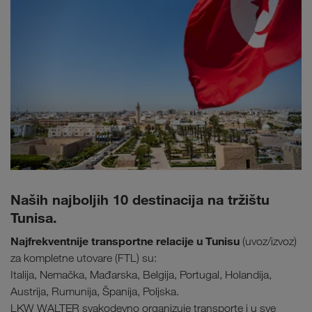
Naših najboljih 10 destinacija na tržištu
Tunisa.
Najfrekventnije transportne relacije u Tunisu
(uvoz/izvoz)
za kompletne utovare (FTL) su:
Italija, Nemačka, Mađarska, Belgija, Portugal, Holandija,
Austrija, Rumunija, Španija, Poljska.
LKW WALTER svakodevno organizuje transporte i u sve