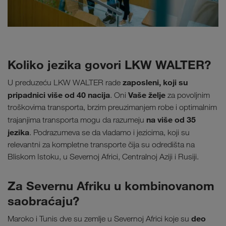
Koliko jezika govori LKW WALTER?
zaposleni, koji su
U preduzeću LKW WALTER rade
pripadnici više od 40 nacija
Vaše želje
. Oni
za povoljnim
troškovima transporta, brzim preuzimanjem robe i optimalnim
na više od 35
trajanjima transporta mogu da razumeju
jezika
. Podrazumeva se da vladamo i jezicima, koji su
relevantni za kompletne transporte čija su odredišta na
Bliskom Istoku, u Severnoj Africi, Centralnoj Aziji i Rusiji.
Za Severnu Afriku u kombinovanom
saobraćaju?
deo
Maroko i Tunis dve su zemlje u Severnoj Africi koje su