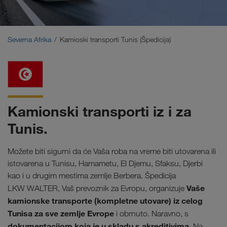
Bliski Istok
Kavkaz
Severna Afrika
Kamioski transporti Tunis (Špedicija)
Severna Afrika
Kamionski transporti iz i za
Tunis.
Možete biti sigurni da će Vaša roba na vreme biti utovarena ili
istovarena u Tunisu, Hamametu, El Djemu, Sfaksu, Djerbi
kao i u drugim mestima zemlje Berbera. Špedicija
Vaše
LKW WALTER, Vaš prevoznik za Evropu, organizuje
kamionske transporte (kompletne utovare) iz celog
Tunisa za sve zemlje Evrope
i obrnuto.
Naravno, s
dokumentacijom koja je u skladu s akreditivima
. Na