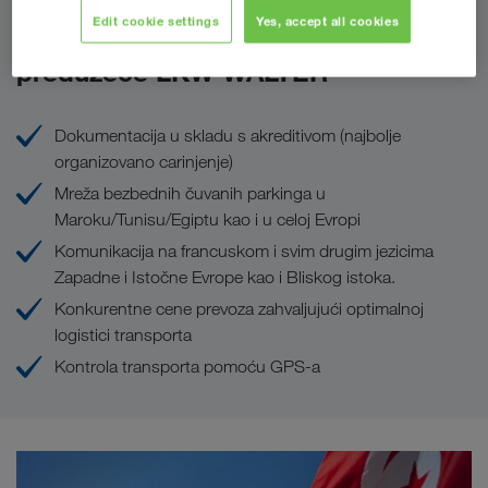
Edit cookie settings
Yes, accept all cookies
Prednosti koje Vam pruža
preduzeće LKW WALTER
Dokumentacija u skladu s akreditivom (najbolje
organizovano carinjenje)
Mreža bezbednih čuvanih parkinga u
Maroku/Tunisu/Egiptu kao i u celoj Evropi
Komunikacija na francuskom i svim drugim jezicima
Zapadne i Istočne Evrope kao i Bliskog istoka.
Konkurentne cene prevoza zahvaljujući optimalnoj
logistici transporta
Kontrola transporta pomoću GPS-a