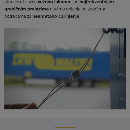
važnim lukama
najfrekventnijim
efikasno. U svim
i na
graničnim prelazima
nudimo rešenja prilagođena
nesmetano carinjenje
potrebama za
.