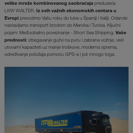
velike mreže kombinovanog saobraćaja
preduzeća
Iz svih važnih ekonomskih centara u
LKW WALTER.
Evropi
prevozimo Vašu robu
do luka u Španiji i Italiji. Odande
nastavljamo transport brodom do Maroka i Tunisa. Ključni
Vaše
pojam: Međuobalno povezivanje - Short Sea Shipping.
prednosti
: izbegavanje gužvi na putu i zabrana vožnje, veći
utovarni kapaciteti uz manje troškove, moderna oprema,
određivanje položaja pomoću GPS-a i još mnogo toga.