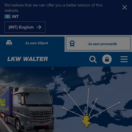
We believe that we can offer you a better version of this
website.
INT
(INT) English
Ja sam klijent
Ja sam prevoznik
NAŠA TRŽIŠTA
Evropa
Centralna Azija
Rusija