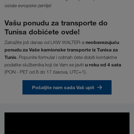
ostale evropske zemlje!
Vašu ponudu za transporte do
Tunisa dobićete ovde!
neobavezujuću
Zatražite još danas od LKW WALTER-a
ponudu za Vaše kamionske transporte iz Tunisa za
Tunis
. Popunite formular i odmah ćete dobiti kontaktne
u
roku od 4 sata
podatke službenika koji će Vam se javiti
(PON - PET od 8 do 17 časova, UTC+1).
Pošaljite nam sada Vaš upit