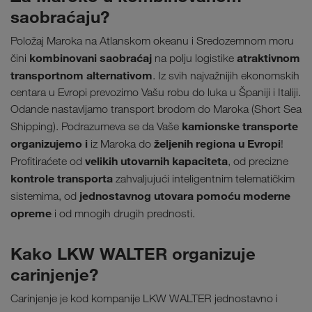
saobraćaju?
Položaj Maroka na Atlanskom okeanu i Sredozemnom moru
kombinovani saobraćaj
atraktivnom
čini
na polju logistike
transportnom alternativom
. Iz svih najvažnijih ekonomskih
centara u Evropi prevozimo Vašu robu do luka u Španiji i Italiji.
Odande nastavljamo transport brodom do Maroka (Short Sea
kamionske transporte
Shipping). Podrazumeva se da Vaše
organizujemo i
željenih regiona u Evropi
iz Maroka do
!
velikih utovarnih kapaciteta
Profitiraćete od
, od precizne
kontrole transporta
zahvaljujući inteligentnim telematičkim
jednostavnog utovara pomoću moderne
sistemima, od
opreme
i od mnogih drugih prednosti.
Kako LKW WALTER organizuje
carinjenje?
Carinjenje je kod kompanije LKW WALTER jednostavno i