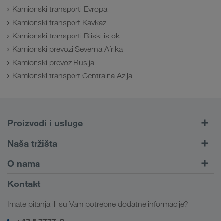
Kamionski transporti Evropa
Kamionski transport Kavkaz
Kamionski transporti Bliski istok
Kamionski prevozi Severna Afrika
Kamionski prevoz Rusija
Kamionski transport Centralna Azija
Proizvodi i usluge
Drumski transport
Naša tržišta
Kombinovani transport
Evropa
O nama
Portal za klijente CONNECT
Rusija
Informacije o preduzeću
Kontakt
Digitalna rešenja
Kavkaz
Zaposlenje i karijera
Rešenja za industriju
Imate pitanja ili su Vam potrebne dodatne informacije?
Centralna Azija
Društvena odgovornost
Moj LKW WALTER log-in
Bliski Istok