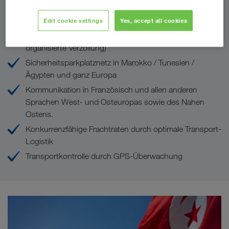
Ihre Vorteile bei LKW WALTER
Edit cookie settings
Yes, accept all cookies
Akkreditivkonforme Dokumentation (bestens
organisierte Verzollung)
Sicherheitsparkplatznetz in Marokko / Tunesien /
Ägypten und ganz Europa
Kommunikation in Französisch und allen anderen
Sprachen West- und Osteuropas sowie des Nahen
Ostens.
Konkurrenzfähige Frachtraten durch optimale Transport-
Logistik
Transportkontrolle durch GPS-Überwachung