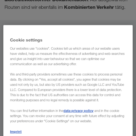
Kombinierten Verkehr
Routen sind wir ebenfalls im
tätig.
Von
Cookie settings
Schweiz
Our websites use "cookies". Cookies tell us which areas of our website users
have visited, help us measure the effectiveness of advertising and web searches
and give us insight into user behaviour so that we can optimise our
communication as well as our advertising offer.
Nach
We and third-party providers sometimes use these cookies to process personal
data. By clicking on "Yes, accept all cookies", you agree that cookies may be
used not only by us, but also by US providers such as Google LLC and YouTube
Land
LLC. Compared to European providers there is a lower level of data protection.
This is due to the fact that US authorities can access this data for control and
monitoring purposes and no legal remedy is possible against it.
data privacy policy
You can find further information in the
and in the cookie
settings. You can revoke your consent at any time with future effect by adjusting
Jetzt anfragen
your preferences under "Cookie Settings" on our website.
Imprint