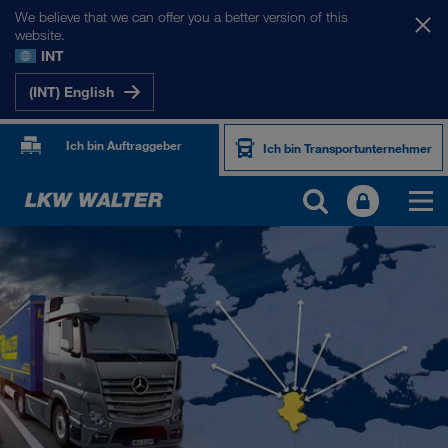
We believe that we can offer you a better version of this
website.
INT
(INT) English
Ich bin Auftraggeber
Ich bin Transportunternehmer
UNSERE MÄRKTE
Europa
Zentralasien
Russland