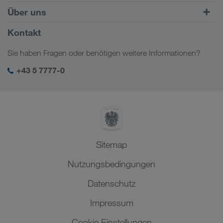
Kombinierter Verkehr
Europa
Über uns
Kundenportal CONNECT
Russland
Firmeninformation
Kontakt
Digitale Lösungen
Kaukasus
Jobs & Karriere
Branchenlösungen
Sie haben Fragen oder benötigen weitere Informationen?
Zentralasien
Soziale Verantwortung
Mein LKW WALTER Login
Naher Osten
+43 5 7777-0
SHEQ-Management
Nordafrika
Sitemap
Nutzungsbedingungen
Datenschutz
Impressum
Cookie Einstellungen