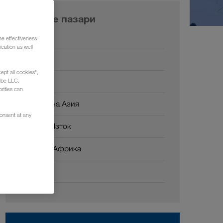
Нашите пазари
Европа
he effectiveness
cation as well
Русия
ept all cookies",
Кавказ
ube LLC.
rities can
Централна Азия
consent at any
Близък Изток
Северна Африка
Китай