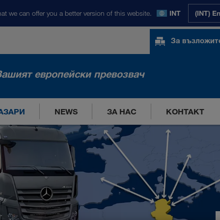
at we can offer you a better version of this website.
INT
(INT) E
За възложит
Вашият европейски превозвач
АЗАРИ
NEWS
ЗА НАС
КОНТАКТ