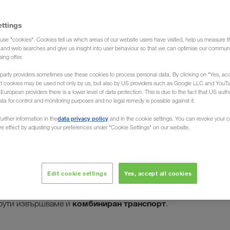
ettings
use "cookies". Cookies tell us which areas of our website users have visited, help us measure t
Спедиция)
g and web searches and give us insight into user behaviour so that we can optimise our communi
sing offer.
party providers sometimes use these cookies to process personal data. By clicking on "Yes, acc
at cookies may be used not only by us, but also by US providers such as Google LLC and YouT
uropean providers there is a lower level of data protection. This is due to the fact that US autho
ata for control and monitoring purposes and no legal remedy is possible against it.
а Тунис
data privacy policy
urther information in the
and in the cookie settings. You can revoke your 
ure effect by adjusting your preferences under "Cookie Settings" on our website.
 на Вашия товар в Тунис, Хамамет, Ел Джем, Сфакс,
берите. Спедицията LKW WALTER, Вашият европейски
Edit cookie settings
Yes, accept all cookies
спорти на цели товари с камиони от всяка точка
документация, съответстваща
но. Разбира се, с
комбиниран транспорт
шрути извършваме и
.