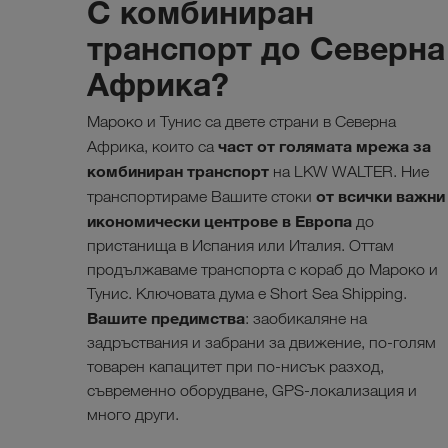
С комбиниран
транспорт до Северна
Африка?
Мароко и Тунис са двете страни в Северна
част от голямата мрежа за
Африка, които са
комбиниран транспорт
на LKW WALTER. Ние
от всички важни
транспортираме Вашите стоки
икономически центрове в Европа
до
пристанища в Испания или Италия. Оттам
продължаваме транспорта с кораб до Мароко и
Тунис. Ключовата дума е Short Sea Shipping.
Вашите предимства
: заобикаляне на
задръствания и забрани за движение, по-голям
товарен капацитет при по-нисък разход,
съвременно оборудване, GPS-локализация и
много други.