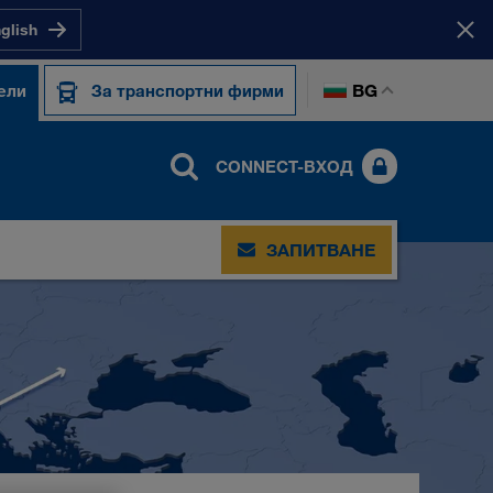
nglish
BG
ели
За транспортни фирми
CONNECT-ВХОД
ЗАПИТВАНЕ