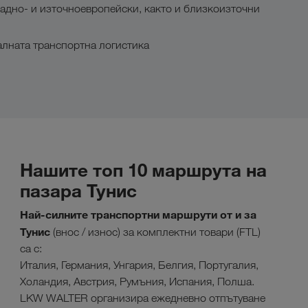
адно- и източноевропейски, както и близкоизточни
алната транспортна логистика
Нашите топ 10 маршрута на
пазара Тунис
Най-силните транспортни маршрути от и за
Тунис
(внос / износ) за комплектни товари (FTL)
са с:
Италия, Германия, Унгария, Белгия, Португалия,
Холандия, Австрия, Румъния, Испания, Полша.
LKW WALTER организира ежедневно отпътуване