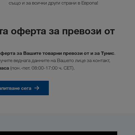
също и за всички други страни в Европа!
та оферта за превози от
ерта за Вашите товарни превози от и за Тунис
.
учите веднага данните на Вашето лице за контакт,
часа
(пон.-пет. 08:00-17:00 ч. CET).
апитване сега