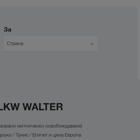
За
Страна
 LKW WALTER
изирано митническо освобождаване)
око / Тунис / Египет и цяла Европа