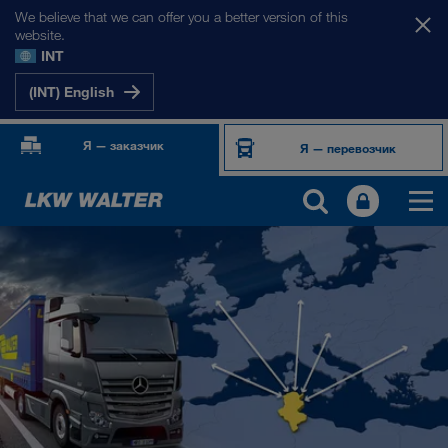
We believe that we can offer you a better version of this
website.
INT
(INT) English
Я — заказчик
Я — перевозчик
НАШИ РЫНКИ
Европа
Центральная Азия
Россия