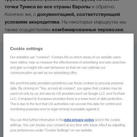
точки Туниса во все страны Европы
и обратно.
документацией, соответствующей
Конечно же, с
условиям аккредитива
. На некоторых маршрутах мы
комбинированные перевозки
также осуществляем
.
Cookie settings
Из
Our websites use "cookies". Cookies tell us which areas of our website users
have visited, help us measure the effectiveness of advertising and web searches
and give us insight into user behaviour so that we can optimise our
Молдавия
communication as well as our advertising offer.
We and third-party providers sometimes use these cookies to process personal
data. By clicking on "Yes, accept all cookies", you agree that cookies may be
used not only by us, but also by US providers such as Google LLC and YouTube
В
LLC. Compared to European providers there is a lower level of data protection.
This is due to the fact that US authorities can access this data for control and
monitoring purposes and no legal remedy is possible against it.
Страна
data privacy policy
You can find further information in the
and in the cookie
settings. You can revoke your consent at any time with future effect by adjusting
your preferences under "Cookie Settings" on our website.