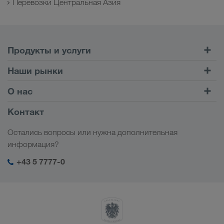
Перевозки Центральная Азия
Продукты и услуги
Автомобильные перевозки
Наши рынки
Комбинированные перевозки
Европа
О нас
Клиентский портал CONNECT
Россия
Информация о компании
Контакт
Цифровые решения
Кавказ
Работа и карьера
Отрасли
Остались вопросы или нужна дополнительная
Центральная Азия
Социальная ответственность
Мой вход в систему LKW WALTER
информация?
Ближний Восток
Менеджмент SHEQ
+43 5 7777-0
Северная Африка