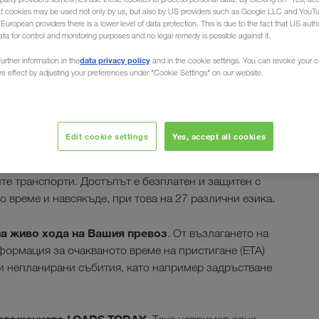
at cookies may be used not only by us, but also by US providers such as Google LLC and YouT
uropean providers there is a lower level of data protection. This is due to the fact that US autho
ata for control and monitoring purposes and no legal remedy is possible against it.
data privacy policy
urther information in the
and in the cookie settings. You can revoke your 
ure effect by adjusting your preferences under "Cookie Settings" on our website.
ти CONNECT
Edit cookie settings
Yes, accept all cookies
йн платформа
, която ще Ви помогне при
те транспорти. Достъпът е безплатен и защитен с
 време и навсякъде, при това на 27 различни езика.
на живо хода на Вашия превоз
. От възлагането на
формация за очакваното време на пристигане (ETA)
ри непланирани събития, като например задръстване