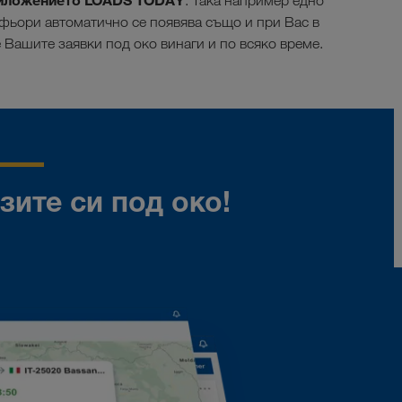
приложението LOADS TODAY
. Така например едно
фьори автоматично се появява също и при Вас в
 Вашите заявки под око винаги и по всяко време.
ите си под око!