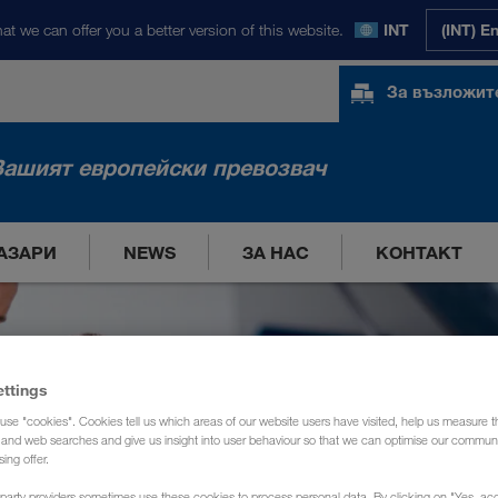
at we can offer you a better version of this website.
INT
(INT) E
За възложит
Вашият европейски превозвач
АЗАРИ
NEWS
ЗА НАС
КОНТАКТ
ettings
use "cookies". Cookies tell us which areas of our website users have visited, help us measure t
g and web searches and give us insight into user behaviour so that we can optimise our communi
sing offer.
party providers sometimes use these cookies to process personal data. By clicking on "Yes, acc