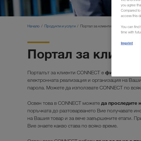
you agree th
Compared to E
access this d
Начало
Продукти и услуги
Портал за клиенти CONNECT
You can find f
time with fut
Imprint
Портал за клиен
фирмена онла
Порталът за клиенти CONNECT е
електронната реализация и организация на Ваши
парола. Можете да използвате CONNECT по всяко
да проследите 
Освен това в CONNECT можете
поръчката до разтоварването Вие получавате ин
на Вашия товар и за вече завършените етапи. П
Вие знаете какво става по всяко време.