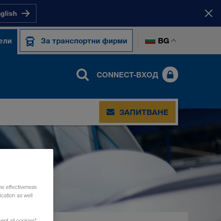
nglish
BG
ели
За транспортни фирми
CONNECT-ВХОД
ЗАПИТВАНЕ
he effectiveness
cation as well
ept all cookies",