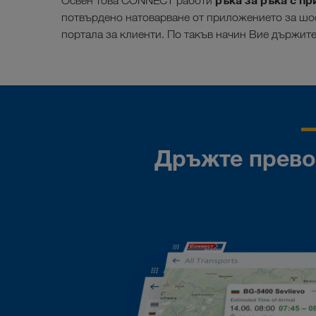
ръка за ръка с 
Освен това CONNECT работи
потвърдено натоварване от приложението за шо
портала за клиенти. По такъв начин Вие държите
Дръжте превоз