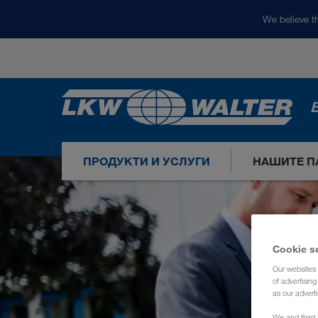
We believe th
ПРОДУКТИ И УСЛУГИ
НАШИТЕ П
Cookie s
Our websites 
of advertisin
as our adverti
We and third-