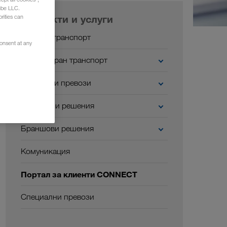
ube LLC.
Продукти и услуги
rities can
Шосеен транспорт
consent at any
Комбиниран транспорт
Устойчиви превози
Дигитални решения
Браншови решения
Комуникация
Портал за клиенти CONNECT
Специални превози