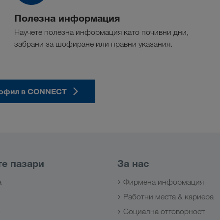
Полезна информация
Научете полезна информация като почивни дни,
забрани за шофиране или правни указания.
рофил в CONNECT
е пазари
За нас
а
Фирмена информация
Работни места & кариера
з
Социална отговорност