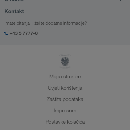
Portal za klijente CONNECT
Rusija
Informacije o poduzeću
Kontakt
Digitalna rješenja
Kavkaz
Poslovi i karijera
Rješenja prema branši
Imate pitanja ili želite dodatne informacije?
Srednja Azija
Društvena odgovornost
Moja LKW WALTER prijava
Bliski Istok
+43 5 7777-0
SHEQ-menadžment
Sjeverna Afrika
Mapa stranice
Uvjeti korištenja
Zaštita podataka
Impresum
Postavke kolačića