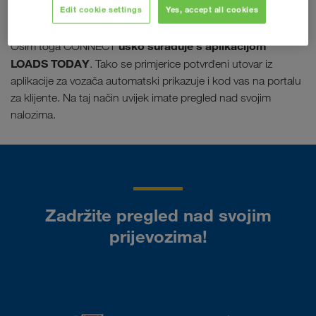
Edit cookie settings
Yes, accept all cookies
su npr. zastoji.
usko surađuje s aplikacijom
Osim toga CONNECT
LOADS TODAY
. Tako se primjerice potvrđeni utovar iz
aplikacije za vozača automatski prikazuje i kod vas na portalu
za klijente. Na taj način uvijek imate pregled nad svojim
nalozima.
Zadržite pregled nad svojim
prijevozima!