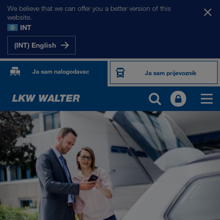
We believe that we can offer you a better version of this
website.
INT
(INT) English
Ja sam nalogodavac
Ja sam prijevoznik
PROIZVODI I USLUGE
Cestovni prijevoz
Digitalna rješenja
Kombinirani prijevoz