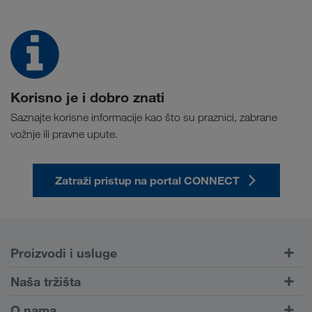
Korisno je i dobro znati
Saznajte korisne informacije kao što su praznici, zabrane
vožnje ili pravne upute.
Zatraži pristup na portal CONNECT
Proizvodi i usluge
Cestovni prijevoz
Naša tržišta
Kombinirani prijevoz
Europa
O nama