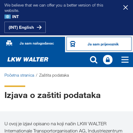
We believe that we can offer you a better version of this
website.
INT
(INT) English
Ja sam nalogodavac
Ja sam prijevoznik
Početna stranica
Zaštita podataka
Izjava o zaštiti podataka
U ovoj je izjavi opisano na koji način LKW WALTER
Internationale Transportorganisation AG, Industriezentrum