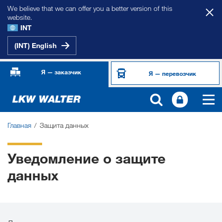
We believe that we can offer you a better version of this
website.
INT
(INT) English
Я — заказчик
Я — перевозчик
Главная
Защита данных
Уведомление о защите
данных