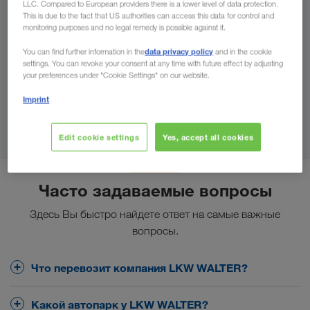
LLC. Compared to European providers there is a lower level of data protection.
В
This is due to the fact that US authorities can access this data for control and
monitoring purposes and no legal remedy is possible against it.
Страна
data privacy policy
You can find further information in the
and in the cookie
settings. You can revoke your consent at any time with future effect by adjusting
your preferences under "Cookie Settings" on our website.
Imprint
Найти контактное лицо
Edit cookie settings
Yes, accept all cookies
Часто задаваемые вопросы
Здесь Вы быстро найдете ответ на самые важные
вопросы.
Что перевозит компания LKW WALTER?
Основная сфера деятельности LKW WALTER
Какой автопарк у LKW WALTER?