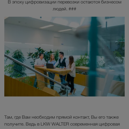
Испания, Франция и Швеция).
В эпоху цифровизации перевозки остаются бизнесом
людей. ###
Грузоперевозки Европа
Перевозки Ближний Восток
Грузоперевозки Северная Африка
Перевозки Центральная Азия
Грузоперевозки Россия
Там, где Вам необходим прямой контакт, Вы его также
получите. Ведь в LKW WALTER современная цифровая