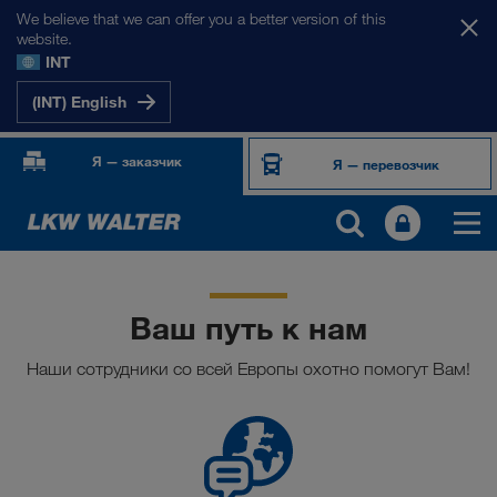
We believe that we can offer you a better version of this
website.
INT
(INT) English
Я — заказчик
Я — перевозчик
Ваш путь к нам
Наши сотрудники со всей Европы охотно помогут Вам!