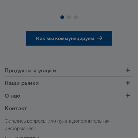
Как мы коммуницируем
Продукты и услуги
Автомобильные перевозки
Наши рынки
Комбинированные перевозки
Европа
О нас
Клиентский портал CONNECT
Россия
Информация о компании
Контакт
Цифровые решения
Кавказ
Работа и карьера
Отрасли
Остались вопросы или нужна дополнительная
Центральная Азия
Социальная ответственность
Мой вход в систему LKW WALTER
информация?
Ближний Восток
Менеджмент SHEQ