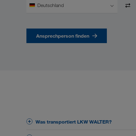
Deutschland
Ansprechperson finden
Was transportiert LKW WALTER?
Das Kerngeschäft von LKW WALTER liegt in der 