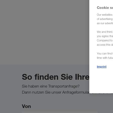
Cookie s
Our websites 
of advertisin
as our adverti
Wir 
We and third-
you agree th
Compared to E
access this d
You can find f
time with fut
Imprint
So finden Sie Ihre Ans
Sie haben eine Transportanfrage?
Dann nutzen Sie unser Anfrageformular, um direkt na
Von