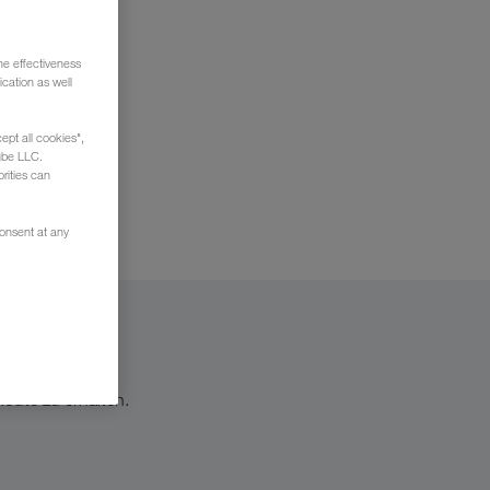
he effectiveness
cation as well
 Sie da
ept all cookies",
ube LLC.
rities can
consent at any
oute zu erhalten.