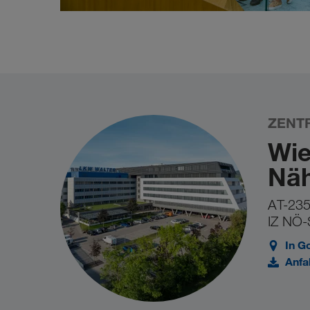
ZENT
Wie
Nä
AT-235
IZ NÖ-
In G
Anfa