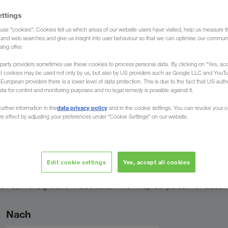
ettings
use "cookies". Cookies tell us which areas of our website users have visited, help us measure t
g and web searches and give us insight into user behaviour so that we can optimise our communi
sing offer.
sprechen Ihre
Fachliche Expertise
Persönlich für
Sprache
party providers sometimes use these cookies to process personal data. By clicking on "Yes, acc
at cookies may be used not only by us, but also by US providers such as Google LLC and YouT
uropean providers there is a lower level of data protection. This is due to the fact that US autho
ata for control and monitoring purposes and no legal remedy is possible against it.
data privacy policy
urther information in the
and in the cookie settings. You can revoke your 
ure effect by adjusting your preferences under "Cookie Settings" on our website.
prechperson
Edit cookie settings
Yes, accept all cookies
ch dem erfolgreichen Abschicken Ihre Ansprechperson für diese R
Nach