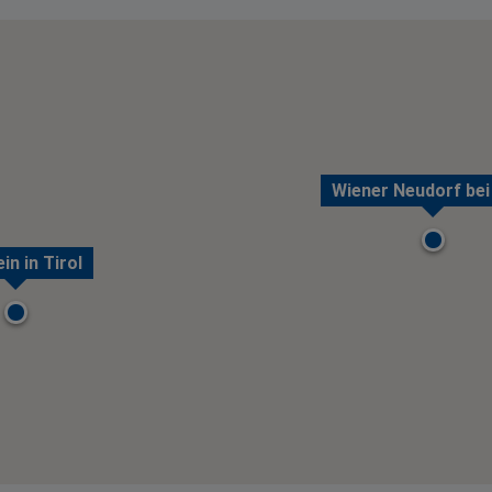
Wiener Neudorf bei
in in Tirol