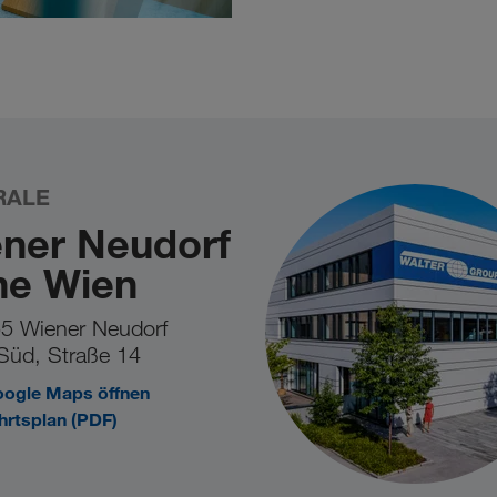
RALE
ner Neudorf
he Wien
5 Wiener Neudorf
Süd, Straße 14
oogle Maps öffnen
hrtsplan (PDF)