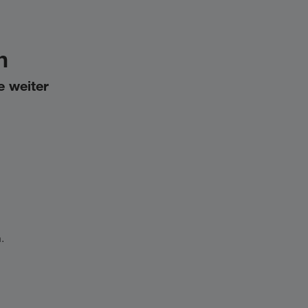
h
e weiter
.