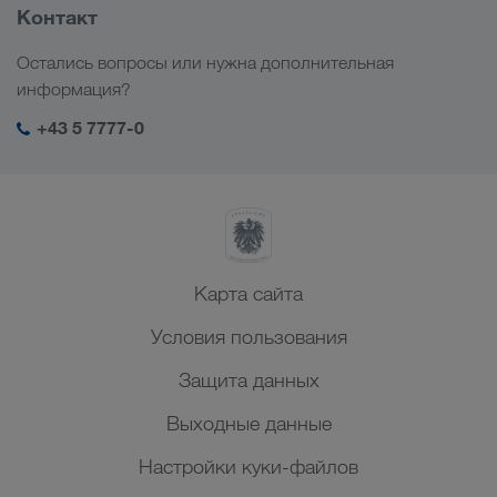
Информация о компании
Контакт
Цифровые решения
Кавказ
Работа и карьера
Отрасли
Остались вопросы или нужна дополнительная
Центральная Азия
Социальная ответственность
Мой вход в систему LKW WALTER
информация?
Ближний Восток
Менеджмент SHEQ
+43 5 7777-0
Северная Африка
Карта сайта
Условия пользования
Защита данных
Выходные данные
Настройки куки-файлов