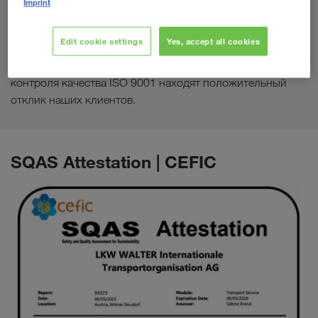
Imprint
Edit cookie settings
Yes, accept all cookies
Построение и улучшение всех процессов с учетом
требований международных стандартов и системы
контроля качества ISO 9001 находят положительный
отклик наших клиентов.
SQAS Attestation | CEFIC