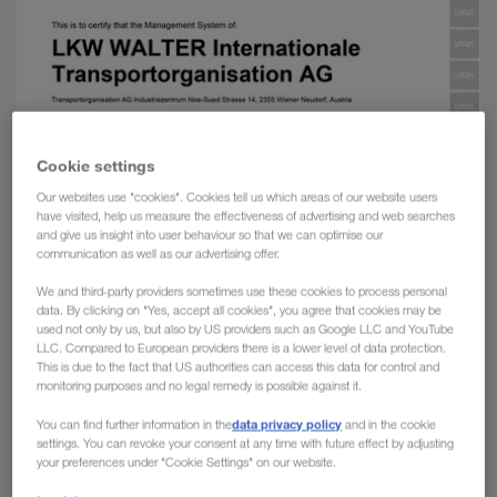
Cookie settings
Our websites use "cookies". Cookies tell us which areas of our website users
have visited, help us measure the effectiveness of advertising and web searches
and give us insight into user behaviour so that we can optimise our
communication as well as our advertising offer.
We and third-party providers sometimes use these cookies to process personal
data. By clicking on "Yes, accept all cookies", you agree that cookies may be
used not only by us, but also by US providers such as Google LLC and YouTube
LLC. Compared to European providers there is a lower level of data protection.
This is due to the fact that US authorities can access this data for control and
monitoring purposes and no legal remedy is possible against it.
data privacy policy
You can find further information in the
and in the cookie
settings. You can revoke your consent at any time with future effect by adjusting
your preferences under "Cookie Settings" on our website.