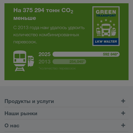
На 375 294 тонн CO
2
меньше
С 2013 года нам удалось удвоить
количество комбинированных
перевозок.
2025
592 848*
2013
254,045*
*количество перевозок
Продукты и услуги
Автомобильные перевозки
Наши рынки
Комбинированные перевозки
Европа
О нас
Клиентский портал CONNECT
Россия