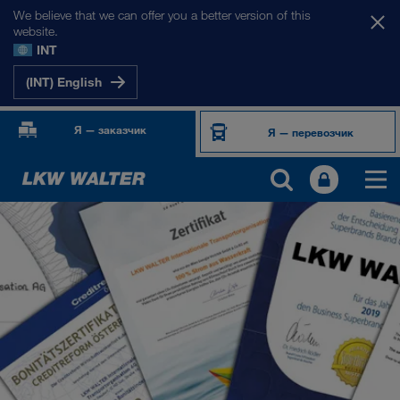
We believe that we can offer you a better version of this
website.
INT
(INT) English
Я — заказчик
Я — перевозчик
О НАС
Информация о компании
Менеджмент SHEQ
Социальная ответственность