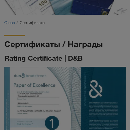
Сертификаты
Глоссарий
О нас
Сертификаты
ЧаВо заказчиков
Сертификаты / Награды
Compliance
Rating Certificate | D&B
WALTER GROUP
Работа и карьера