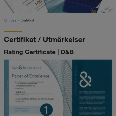
Certifikat
Ordlista
Om oss
Certifikat
Uppdragsgivare - FAQ
Certifikat / Utmärkelser
Compliance
Rating Certificate | D&B
WALTER GROUP
Jobb och karriär