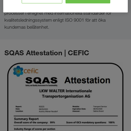
För utformning, förvaltning och kontinuerlig förbättring av
processer i enlighet med internationella standarder för
kvalitetsledningssystem enligt ISO 9001 för att öka
kundernas belåtenhet.
SQAS Attestation | CEFIC