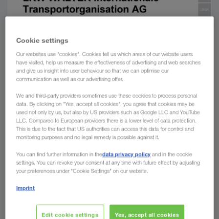
Cookie settings
Our websites use "cookies". Cookies tell us which areas of our website users
have visited, help us measure the effectiveness of advertising and web searches
and give us insight into user behaviour so that we can optimise our
communication as well as our advertising offer.
We and third-party providers sometimes use these cookies to process personal
data. By clicking on "Yes, accept all cookies", you agree that cookies may be
used not only by us, but also by US providers such as Google LLC and YouTube
LLC. Compared to European providers there is a lower level of data protection.
This is due to the fact that US authorities can access this data for control and
monitoring purposes and no legal remedy is possible against it.
data privacy policy
You can find further information in the
and in the cookie
settings. You can revoke your consent at any time with future effect by adjusting
your preferences under "Cookie Settings" on our website.
Imprint
Edit cookie settings
Yes, accept all cookies