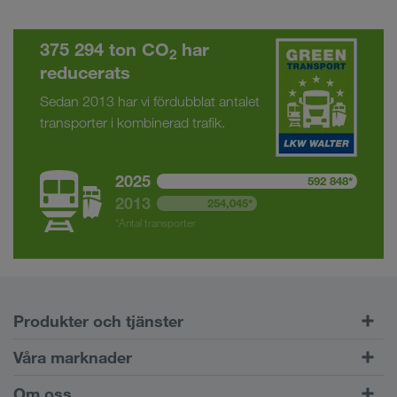
375 294 ton CO
har
2
reducerats
Sedan 2013 har vi fördubblat antalet
transporter i kombinerad trafik.
2025
592 848*
2013
254,045*
*Antal transporter
Produkter och tjänster
Vägtransport
Våra marknader
Kombinerad trafik
Europa
Om oss