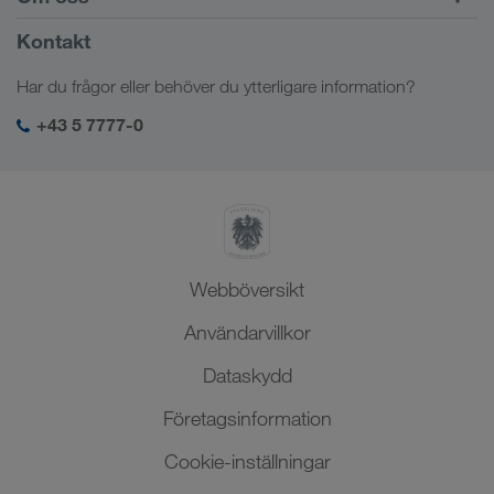
Kundportalen CONNECT
Ryssland
Företagsinformation
Kontakt
Digitala lösningar
Kaukasus
Jobb och karriär
Branschlösningar
Har du frågor eller behöver du ytterligare information?
Centralasien
Socialt ansvar
Min LKW WALTER-inloggning
Mellanöstern
+43 5 7777-0
SHEQ-management
Nordafrika
Webböversikt
Användarvillkor
Dataskydd
Företagsinformation
Cookie-inställningar