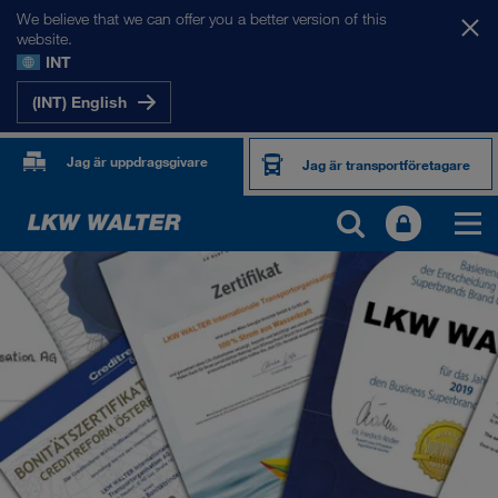
We believe that we can offer you a better version of this
website.
INT
(INT) English
Jag är uppdragsgivare
Jag är transportföretagare
OM OSS
Företagsinformation
SHEQ-management
Socialt ansvar