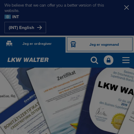
We believe that we can offer you a better version of this
website.
INT
(INT) English
Jeg er ordregiver
Jeg er vognmand
OM OS
Virksomhedsinformation
SHEQ-management
Socialt ansvar