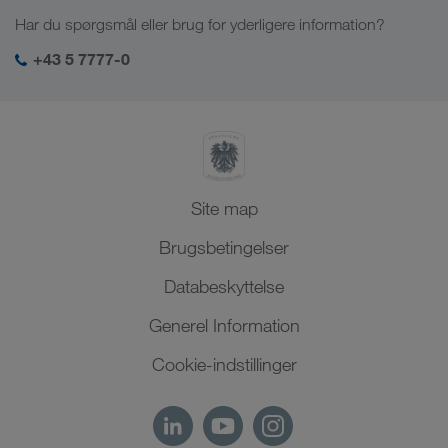
Job & karriere
Brancheløsninger
Har du spørgsmål eller brug for yderligere information?
Centralasien
Socialt ansvar
Mit LKW WALTER-login
Mellemøsten
+43 5 7777-0
SHEQ-management
Nordafrika
Site map
Brugsbetingelser
Databeskyttelse
Generel Information
Cookie-indstillinger