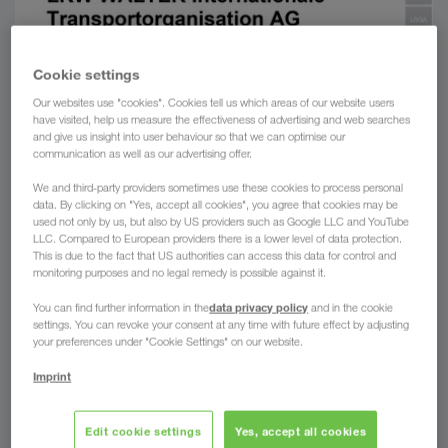
Cookie settings
Our websites use "cookies". Cookies tell us which areas of our website users
have visited, help us measure the effectiveness of advertising and web searches
and give us insight into user behaviour so that we can optimise our
communication as well as our advertising offer.
We and third-party providers sometimes use these cookies to process personal
data. By clicking on "Yes, accept all cookies", you agree that cookies may be
used not only by us, but also by US providers such as Google LLC and YouTube
LLC. Compared to European providers there is a lower level of data protection.
This is due to the fact that US authorities can access this data for control and
monitoring purposes and no legal remedy is possible against it.
data privacy policy
You can find further information in the
and in the cookie
settings. You can revoke your consent at any time with future effect by adjusting
your preferences under "Cookie Settings" on our website.
Imprint
Edit cookie settings
Yes, accept all cookies