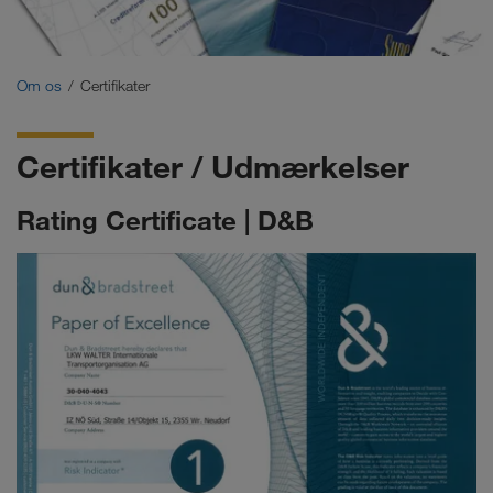
Certifikater
Ordbog
Om os
Certifikater
Ordregiver-FAQ
Certifikater / Udmærkelser
Compliance
Rating Certificate | D&B
WALTER GROUP
Job & karriere