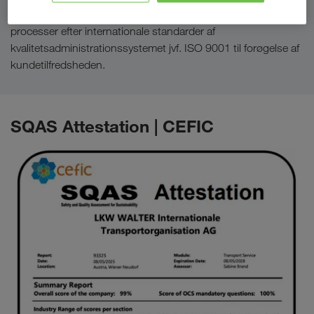
Til udformning, styring og kontinuerlig forbedring af
processer efter internationale standarder af
kvalitetsadministrationssystemet jvf. ISO 9001 til forøgelse af
kundetilfredsheden.
SQAS Attestation | CEFIC