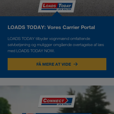
LOADS TODAY: Vores Carrier Portal
LOADS TODAY tilbyder vognmænd omfattende
selvbetjening og muliggør omgående overtagelse af læs
med LOADS TODAY NOW.
FÅ MERE AT VIDE