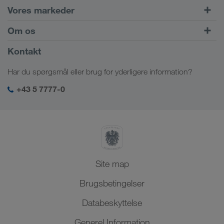
Vejtransport
Vores markeder
Kombineret transport
Europa
Om os
Kundeportal CONNECT
Rusland
Virksomhedsinformation
Kontakt
Digitale løsninger
Kaukasus
Job & karriere
Brancheløsninger
Har du spørgsmål eller brug for yderligere information?
Centralasien
Socialt ansvar
Mit LKW WALTER-login
Mellemøsten
+43 5 7777-0
SHEQ-management
Nordafrika
Site map
Brugsbetingelser
Databeskyttelse
Generel Information