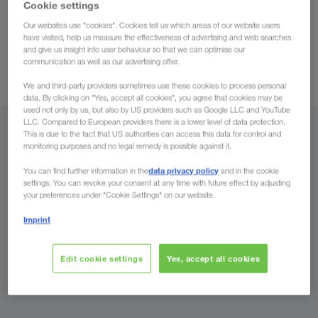
dine
LKW WALTER, din Europatransportør, organiserer
Cookie settings
lastbiltransporter (full loads) fra hele Rusland til alle
Our websites use "cookies". Cookies tell us which areas of our website users
Europas lande
mangeårige
have visited, help us measure the effectiveness of advertising and web searches
og retur. Du profiterer af vores
and give us insight into user behaviour so that we can optimise our
Østeuropa-erfaring.
kombineret
Vi er også aktive inden for
communication as well as our advertising offer.
transport
på udvalgte ruter.
We and third-party providers sometimes use these cookies to process personal
data. By clicking on "Yes, accept all cookies", you agree that cookies may be
used not only by us, but also by US providers such as Google LLC and YouTube
LLC. Compared to European providers there is a lower level of data protection.
Fra
This is due to the fact that US authorities can access this data for control and
monitoring purposes and no legal remedy is possible against it.
Danmark
data privacy policy
You can find further information in the
and in the cookie
settings. You can revoke your consent at any time with future effect by adjusting
your preferences under "Cookie Settings" on our website.
Imprint
Til
Edit cookie settings
Yes, accept all cookies
Land