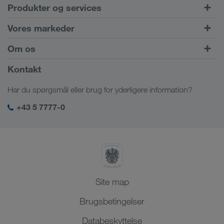
Produkter og services
Vejtransport
Vores markeder
Kombineret transport
Europa
Om os
Kundeportal CONNECT
Rusland
Virksomhedsinformation
Kontakt
Digitale løsninger
Kaukasus
Job & karriere
Brancheløsninger
Har du spørgsmål eller brug for yderligere information?
Centralasien
Socialt ansvar
Mit LKW WALTER-login
Mellemøsten
+43 5 7777-0
SHEQ-management
Nordafrika
Site map
Brugsbetingelser
Databeskyttelse