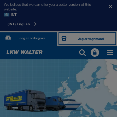
We believe that we can offer you a better version of this
website.
INT
(INT) English
Jeg er ordregiver
Jeg er vognmand
VORES MARKEDER
Europa
Centralasien
Rusland