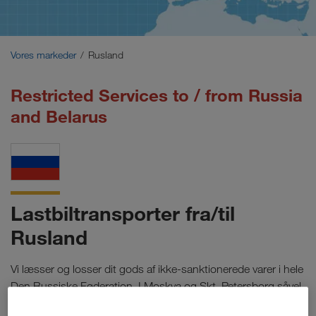
Mellemøsten
Kaukasus
Vores markeder
Rusland
Nordafrika
Restricted Services to / from Russia
and Belarus
Lastbiltransporter fra/til
Rusland
Vi læsser og losser dit gods af ikke-sanktionerede varer i hele
Den Russiske Føderation. I Moskva og Skt. Petersborg såvel
som i Jekaterinburg eller Vladivostok. Speditionsfirmaet