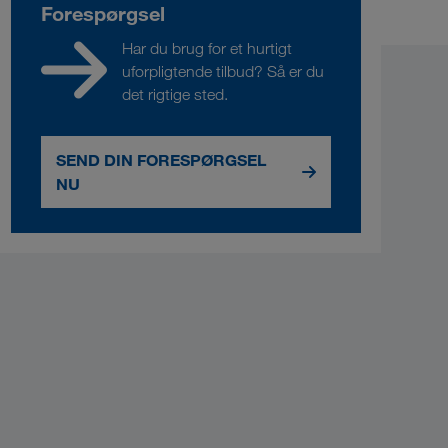
Forespørgsel
Har du brug for et hurtigt
uforpligtende tilbud? Så er du
det rigtige sted.
SEND DIN FORESPØRGSEL
NU