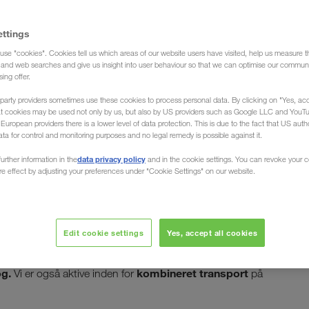
ettings
use "cookies". Cookies tell us which areas of our website users have visited, help us measure t
tion)
g and web searches and give us insight into user behaviour so that we can optimise our communi
sing offer.
party providers sometimes use these cookies to process personal data. By clicking on "Yes, acc
at cookies may be used not only by us, but also by US providers such as Google LLC and YouT
uropean providers there is a lower level of data protection. This is due to the fact that US autho
ata for control and monitoring purposes and no legal remedy is possible against it.
ra/til Finland
data privacy policy
urther information in the
and in the cookie settings. You can revoke your 
ure effect by adjusting your preferences under "Cookie Settings" on our website.
. Vi læsser og losser dit gods pålideligt og præcist i de
Edit cookie settings
Yes, accept all cookies
dine
n Europatransportør, organiserer
l alle Europas lande
.
og retur
Vores transportmanager
og.
kombineret transport
Vi er også aktive inden for
på