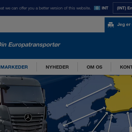
at we can offer you a better version of this website.
INT
(INT) E
Jeg er
in Europatransportør
 MARKEDER
NYHEDER
OM OS
KON