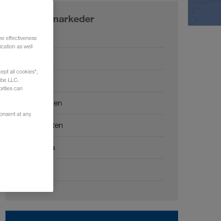
Vores markeder
Europa
he effectiveness
cation as well
Rusland
ept all cookies",
Kaukasus
ube LLC.
rities can
Centralasien
consent at any
Mellemøsten
Nordafrika
Kina