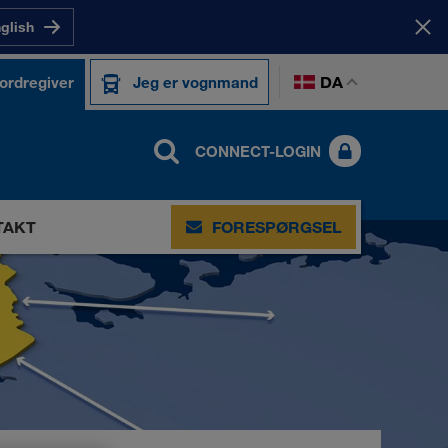
nglish
DA
 ordregiver
Jeg er vognmand
CONNECT-LOGIN
TAKT
FORESPØRGSEL