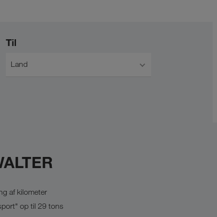
Til
Land
 WALTER
g af kilometer
sport" op til 29 tons