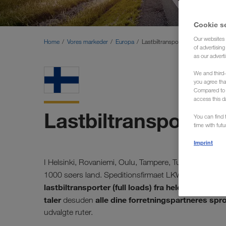
Cookie s
Our websites 
Home
Vores markeder
Europa
Lastbiltransporter Finland (Spedi
of advertisin
as our adverti
We and third-
you agree th
Compared to E
access this d
Lastbiltransporter f
You can find f
time with fut
Imprint
I Helsinki, Rovaniemi, Oulu, Tampere, Turku eller Vaasa
1000 søers land. Speditionsfirmaet LKW WALTER, di
lastbiltransporter (full loads) fra hele Finland ti
taler
alle dine forretningspartneres spr
desuden
udvalgte ruter.