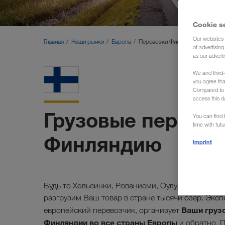
Cookie s
Our websites 
Главная
Наши рынки
Европа
Перевозки Финляндия (Доставк
of advertisin
as our adverti
We and third-
you agree th
Compared to E
access this d
Грузовые перевоз
You can find f
time with fut
Финляндию
Imprint
Будь то Хельсинки, Рованиеми, Оулу, Тампере, Т
разгрузим Ваш товар в стране тысячи озер. Эк
Ваши грузо
европейский перевозчик, организует
Финляндии во все страны Европы
и обратно. 