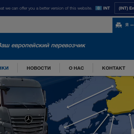
at we can offer you a better version of this website.
INT
(INT) E
Я —
Ваш европейский перевозчик
НКИ
НОВОСТИ
О НАС
КОНТАКТ