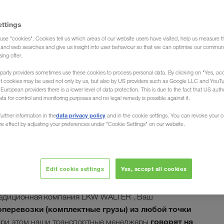
ettings
use "cookies". Cookies tell us which areas of our website users have visited, help us measure t
а груза)
g and web searches and give us insight into user behaviour so that we can optimise our communi
sing offer.
party providers sometimes use these cookies to process personal data. By clicking on "Yes, acc
at cookies may be used not only by us, but also by US providers such as Google LLC and YouT
uropean providers there is a lower level of data protection. This is due to the fact that US autho
ata for control and monitoring purposes and no legal remedy is possible against it.
ки из Финляндии в
data privacy policy
urther information in the
and in the cookie settings. You can revoke your 
ure effect by adjusting your preferences under "Cookie Settings" on our website.
Edit cookie settings
Yes, accept all cookies
урку или Вааса — мы надежно и вовремя загрузим и
спедиционная компания LKW WALTER , Ваш
перевозки (комплектные грузы) из любой точки
говорят на
При этом наши транспортные менеджеры