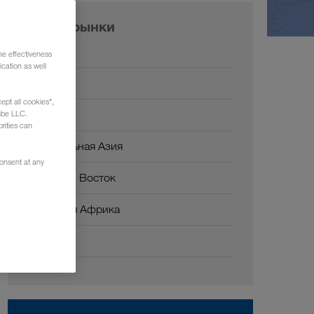
Наши рынки
Европа
he effectiveness
cation as well
Россия
ept all cookies",
Кавказ
ube LLC.
rities can
Центральная Азия
consent at any
Ближний Восток
Северная Африка
Китай