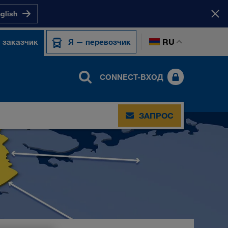
nglish
RU
 заказчик
Я — перевозчик
CONNECT-ВХОД
ЗАПРОС