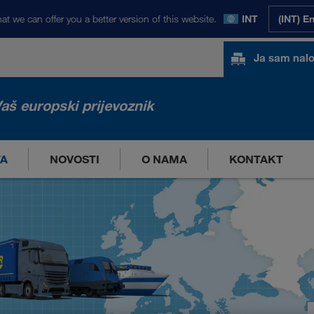
at we can offer you a better version of this website.
INT
(INT) E
Ja sam nal
aš europski prijevoznik
TA
NOVOSTI
O NAMA
KONTAKT