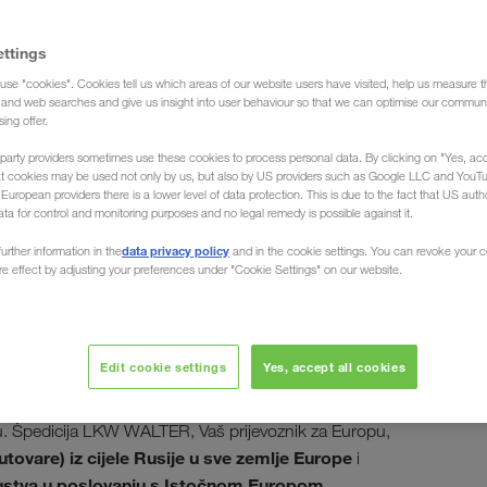
ettings
use "cookies". Cookies tell us which areas of our website users have visited, help us measure t
g and web searches and give us insight into user behaviour so that we can optimise our communi
sing offer.
/ from Russia and Belarus
party providers sometimes use these cookies to process personal data. By clicking on "Yes, acc
at cookies may be used not only by us, but also by US providers such as Google LLC and YouT
uropean providers there is a lower level of data protection. This is due to the fact that US autho
ata for control and monitoring purposes and no legal remedy is possible against it.
data privacy policy
urther information in the
and in the cookie settings. You can revoke your 
ure effect by adjusting your preferences under "Cookie Settings" on our website.
 iz Rusije/za Rusiju
Edit cookie settings
Yes, accept all cookies
sankcionirane robe u cijeloj Ruskoj Federaciji. U Moskvi i
oku. Špedicija LKW WALTER, Vaš prijevoznik za Europu,
ovare) iz cijele Rusije u sve zemlje Europe
i
ustva u poslovanju s Istočnom Europom.