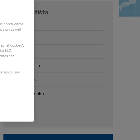
Naša tržišta
Europa
he effectiveness
cation as well
Rusija
ept all cookies",
Kavkaz
ube LLC.
rities can
Srednja Azija
consent at any
Bliski Istok
Sjeverna Afrika
Kina