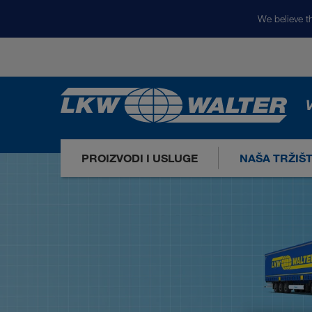
We believe th
V
PROIZVODI I USLUGE
NAŠA TRŽIŠ