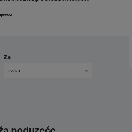
ijevoz
.
Za
Država
uža poduzeće