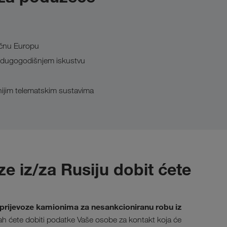
točnu Europu
ći dugogodišnjem iskustvu
nijim telematskim sustavima
e iz/za Rusiju dobit ćete
prijevoze kamionima za nesankcioniranu robu iz
dmah ćete dobiti podatke Vaše osobe za kontakt koja će