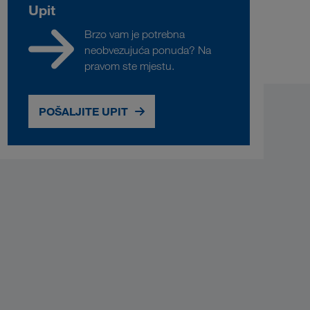
Upit
Brzo vam je potrebna
neobvezujuća ponuda? Na
pravom ste mjestu.
POŠALJITE UPIT