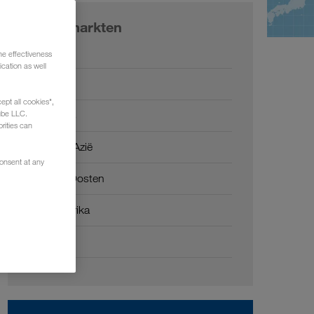
Onze markten
Europa
he effectiveness
cation as well
Rusland
ept all cookies",
Kaukasus
ube LLC.
rities can
Centraal-Azië
consent at any
Midden-Oosten
Noord-Afrika
China