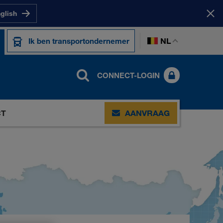
nglish
NL
Ik ben transportondernemer
CONNECT-LOGIN
CT
AANVRAAG