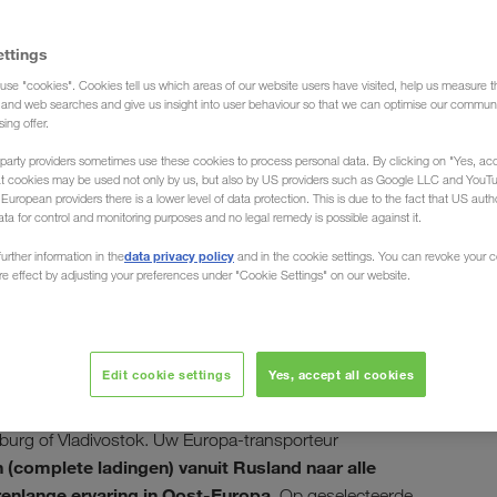
ettings
use "cookies". Cookies tell us which areas of our website users have visited, help us measure t
g and web searches and give us insight into user behaviour so that we can optimise our communi
sing offer.
/ from Russia and Belarus
party providers sometimes use these cookies to process personal data. By clicking on "Yes, acc
at cookies may be used not only by us, but also by US providers such as Google LLC and YouT
uropean providers there is a lower level of data protection. This is due to the fact that US autho
ata for control and monitoring purposes and no legal remedy is possible against it.
data privacy policy
urther information in the
and in the cookie settings. You can revoke your 
ure effect by adjusting your preferences under "Cookie Settings" on our website.
 / naar Rusland
Edit cookie settings
Yes, accept all cookies
eerde goederen in de gehele Russische Federatie. In
burg of Vladivostok. Uw Europa-transporteur
 (complete ladingen) vanuit Rusland naar alle
renlange ervaring in Oost-Europa
. Op geselecteerde