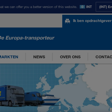
at we can offer you a better version of this website.
INT
(INT) E
Ik ben opdrachtgever
e Europa-transporteur
MARKTEN
NEWS
OVER ONS
CONTA