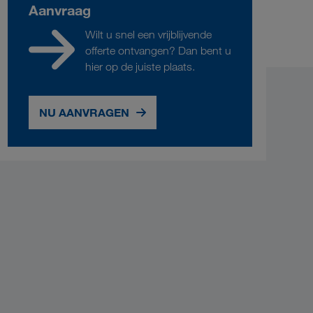
Aanvraag
Wilt u snel een vrijblijvende
offerte ontvangen? Dan bent u
hier op de juiste plaats.
NU AANVRAGEN