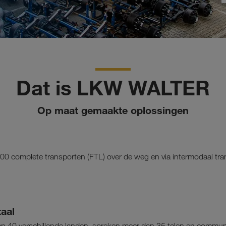
Dat is LKW WALTER
Op maat gemaakte oplossingen
00 complete transporten (FTL) over de weg en via intermodaal tra
aal
40 verschillende landen, spreken meer dan 35 talen en communic