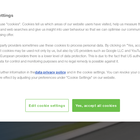
ettings
use "cookies". Cookies tell us which areas of our website users have visited, help us measure t
g and web searches and give us insight into user behaviour so that we can optimise our communi
sing offer.
party providers sometimes use these cookies to process personal data. By clicking on "Yes, acc
at cookies may be used not only by us, but also by US providers such as Google LLC and YouT
uropean providers there is a lower level of data protection. This is due to the fact that US autho
ata for control and monitoring purposes and no legal remedy is possible against it.
data privacy policy
urther information in the
and in the cookie settings. You can revoke your 
ure effect by adjusting your preferences under "Cookie Settings" on our website.
t voor
Edit cookie settings
Yes, accept all cookies