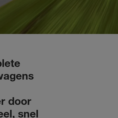
lete
twagens
r door
el, snel