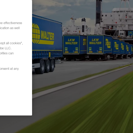
he effectiveness
cation as well
ept all cookies",
ube LLC.
rities can
consent at any