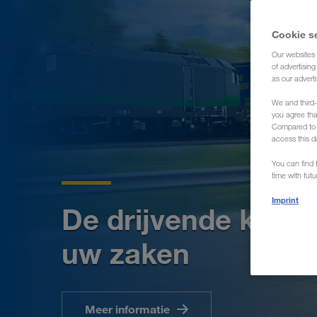
Cookie s
Our websites 
of advertisin
as our adverti
We and third-
you agree th
Compared to E
access this d
You can find f
time with fut
Imprint
De drijvende krach
uw zaken
Meer informatie