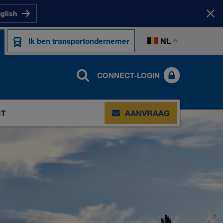
nglish
NL
Ik ben transportondernemer
CONNECT-LOGIN
CT
AANVRAAG