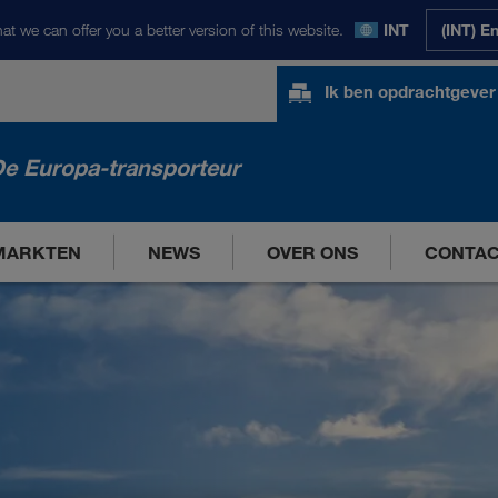
at we can offer you a better version of this website.
INT
(INT) E
Ik ben opdrachtgever
e Europa-transporteur
MARKTEN
NEWS
OVER ONS
CONTA