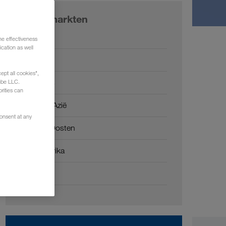
Onze markten
Europa
he effectiveness
cation as well
Rusland
ept all cookies",
Kaukasus
ube LLC.
rities can
Centraal-Azië
consent at any
Midden-Oosten
Noord-Afrika
China