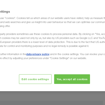
ettings
use "cookies". Cookies tell us which areas of our website users have visited, help us measure t
(Expeditiebedrijf)
g and web searches and give us insight into user behaviour so that we can optimise our communi
sing offer.
party providers sometimes use these cookies to process personal data. By clicking on "Yes, acc
at cookies may be used not only by us, but also by US providers such as Google LLC and YouT
uropean providers there is a lower level of data protection. This is due to the fact that US autho
ata for control and monitoring purposes and no legal remedy is possible against it.
 / naar Litouwen
data privacy policy
urther information in the
and in the cookie settings. You can revoke your 
ure effect by adjusting your preferences under "Cookie Settings" on our website.
et, met ons netwerk van transportpartners dekken wij het
uw transporten (complete
editie organiseert
in Europa
uitgebreide service
en retour. Profiteer van de
Edit cookie settings
Yes, accept all cookies
competitieve prijzen
!