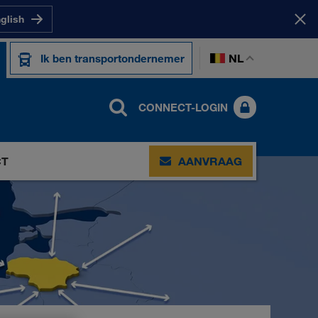
nglish
NL
Ik ben transportondernemer
CONNECT-LOGIN
CT
AANVRAAG