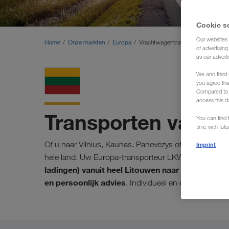
Cookie s
Our websites 
Home
Onze markten
Europa
Vrachtwagentransporten Litouwen 
of advertisin
as our adverti
We and third-
you agree th
Compared to E
access this d
Transporten vanuit
You can find f
time with fut
Of u naar Vilnius, Kaunas, Panevezys of Klapeida mo
Imprint
hele land. Uw Europa-transporteur LKW WALTER exp
ladingen) vanuit heel Litouwen naar alle landen 
en
persoonlijk advies
. Individueel en efficiënt naar