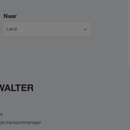
Naar
Land
 WALTER
pa
nze transportmanager