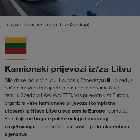
Bliski Istok
Kavkaz
Europa
Kamionski prijevoz Litva (Špedicija)
Sjeverna Afrika
Kamionski prijevozi iz/za Litvu
Bilo da se radi o Vilniusu, Kaunasu, Panevezysu ili Klaipedi, s
našom mrežom transportnih partnera pokrivamo čitavu
zemlju. Špedicija LKW WALTER, Vaš prijevoznik za Europu,
aše kamionske prijevoze (kompletne
organizira V
utovare) iz čitave Litve u sve zemlje Europe
i obrnuto.
bogate palete usluga i osobnog
Profitirajte od
savjetovanja.
konkurentnim
Individualno i učinkovito, po
cijenama
!