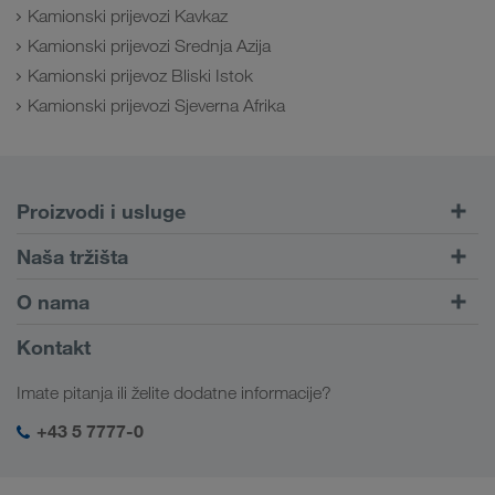
Kamionski prijevozi Kavkaz
Kamionski prijevozi Srednja Azija
Kamionski prijevoz Bliski Istok
Kamionski prijevozi Sjeverna Afrika
Proizvodi i usluge
Cestovni prijevoz
Naša tržišta
Kombinirani prijevoz
Europa
O nama
Portal za klijente CONNECT
Rusija
Informacije o poduzeću
Kontakt
Digitalna rješenja
Kavkaz
Poslovi i karijera
Rješenja prema branši
Imate pitanja ili želite dodatne informacije?
Srednja Azija
Društvena odgovornost
Moja LKW WALTER prijava
Bliski Istok
+43 5 7777-0
SHEQ-menadžment
Sjeverna Afrika