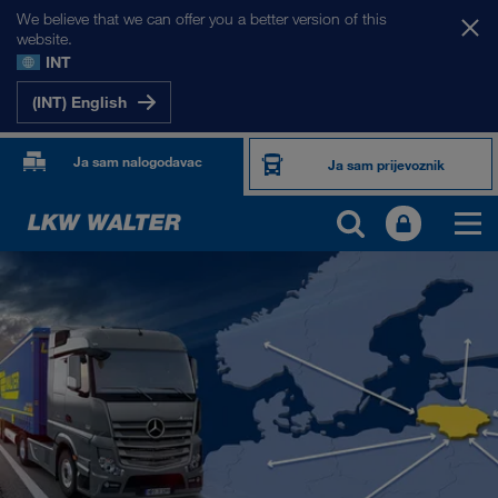
We believe that we can offer you a better version of this
website.
INT
(INT) English
Ja sam nalogodavac
Ja sam prijevoznik
NAŠA TRŽIŠTA
Europa
Srednja Azija
Rusija