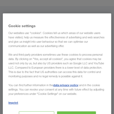
Iz
Cookie settings
Hrvatska
Our websites use "cookies". Cookies tell us which areas of our website users
have visited, help us measure the effectiveness of advertising and web searches
and give us insight into user behaviour so that we can optimise our
communication as well as our advertising offer.
Za
We and third-party providers sometimes use these cookies to process personal
data. By clicking on "Yes, accept all cookies", you agree that cookies may be
Država
used not only by us, but also by US providers such as Google LLC and YouTube
LLC. Compared to European providers there is a lower level of data protection.
This is due to the fact that US authorities can access this data for control and
monitoring purposes and no legal remedy is possible against it.
data privacy policy
You can find further information in the
and in the cookie
Pošaljite upit
settings. You can revoke your consent at any time with future effect by adjusting
your preferences under "Cookie Settings" on our website.
Imprint
Prednosti koje Vam pruža poduzeće
LKW WALTER