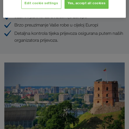
Edit cookie settings
Yes, accept all cookies
JEDAN partner za SVE zemlje Europe
Brzo preuzimanje Vaše robe u cijeloj Europi
Detaljna kontrola tijeka prijevoza osigurana putem naših
organizatora prijevoza.