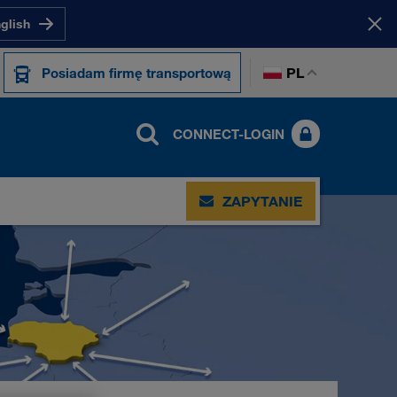
nglish
PL
Posiadam firmę transportową
CONNECT-LOGIN
ZAPYTANIE