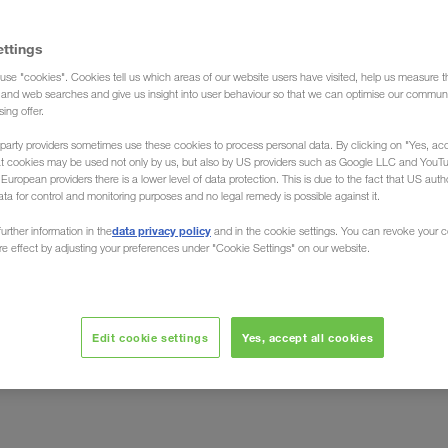
ettings
use "cookies". Cookies tell us which areas of our website users have visited, help us measure t
(Spedycja)
g and web searches and give us insight into user behaviour so that we can optimise our communi
sing offer.
party providers sometimes use these cookies to process personal data. By clicking on "Yes, acc
at cookies may be used not only by us, but also by US providers such as Google LLC and YouT
uropean providers there is a lower level of data protection. This is due to the fact that US autho
ata for control and monitoring purposes and no legal remedy is possible against it.
we z / do Litwy
data privacy policy
urther information in the
and in the cookie settings. You can revoke your 
ure effect by adjusting your preferences under "Cookie Settings" on our website.
- dzięki naszej sieci partnerów transportowych
TER, Twój przewoźnik w Europie, organizuje
 całej Litwy do wszystkich krajów europejskich
i z
Edit cookie settings
Yes, accept all cookies
wisu oraz indywidualnego doradztwa
. Indywidualnie i