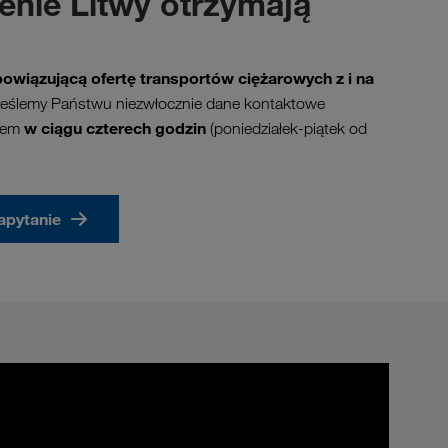
renie Litwy otrzymają
owiązującą ofertę transportów ciężarowych z i na
rześlemy Państwu niezwłocznie dane kontaktowe
w ciągu czterech godzin
twem
(poniedziałek-piątek od
zapytanie