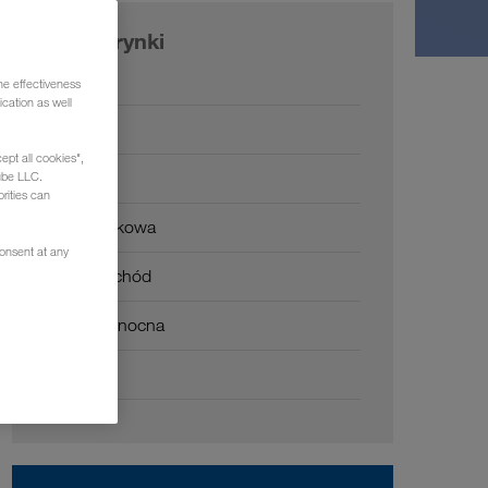
Nasze rynki
Europa
he effectiveness
cation as well
Rosja
ept all cookies",
Kaukaz
ube LLC.
rities can
Azja Środkowa
consent at any
Bliski Wschód
Afryka Północna
Chiny