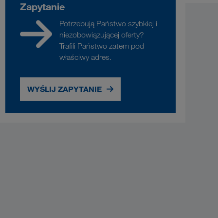
Zapytanie
Potrzebują Państwo szybkiej i
niezobowiązującej oferty?
Trafili Państwo zatem pod
właściwy adres.
WYŚLIJ ZAPYTANIE