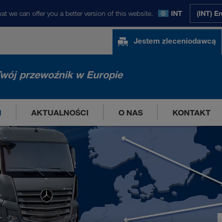
at we can offer you a better version of this website.
INT
(INT) E
Jestem zleceniodawcą
wój przewoźnik w Europie
I
AKTUALNOŚCI
O NAS
KONTAKT