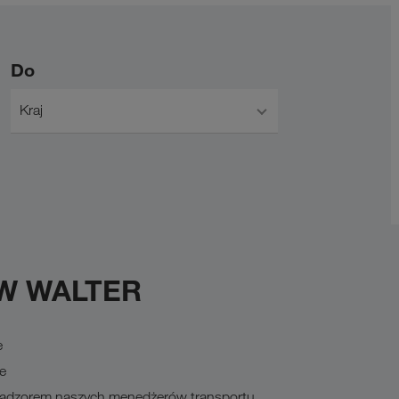
Do
Kraj
KW WALTER
e
e
 nadzorem naszych menedżerów transportu