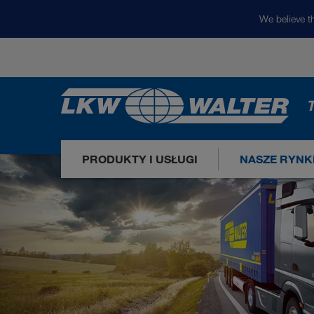
We believe th
T
PRODUKTY I USŁUGI
NASZE RYNK