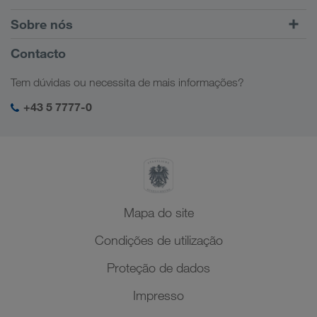
Transporte combinado
Europa
Sobre nós
Portal do cliente CONNECT
Rússia
Informações Empresariais
Contacto
Soluções digitais
Cáucaso
Ofertas de emprego
Soluções sectoriais
Tem dúvidas ou necessita de mais informações?
Ásia Central
Responsabilidade social
O meu login da LKW WALTER
Médio Oriente
+43 5 7777-0
SHEQ-Management
Norte de África
Mapa do site
Condições de utilização
Proteção de dados
Impresso