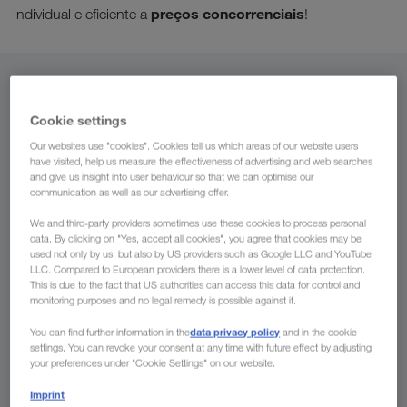
preços concorrenciais
individual e eficiente a
!
De
Cookie settings
Portugal
Our websites use "cookies". Cookies tell us which areas of our website users
have visited, help us measure the effectiveness of advertising and web searches
and give us insight into user behaviour so that we can optimise our
communication as well as our advertising offer.
Para
We and third-party providers sometimes use these cookies to process personal
data. By clicking on "Yes, accept all cookies", you agree that cookies may be
País
used not only by us, but also by US providers such as Google LLC and YouTube
LLC. Compared to European providers there is a lower level of data protection.
This is due to the fact that US authorities can access this data for control and
monitoring purposes and no legal remedy is possible against it.
data privacy policy
You can find further information in the
and in the cookie
Pedir oferta
settings. You can revoke your consent at any time with future effect by adjusting
your preferences under "Cookie Settings" on our website.
Imprint