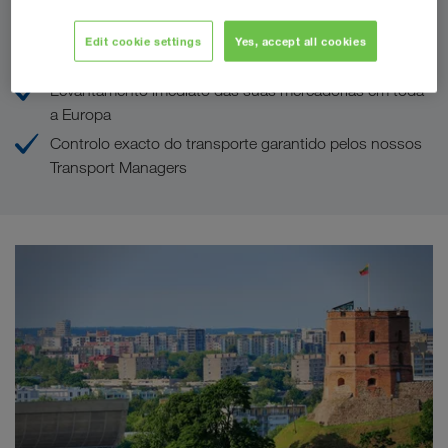
As suas vantagens na LKW WALTER
Edit cookie settings
Yes, accept all cookies
UM parceiro para TODOS os países da Europa
Levantamento imediato das suas mercadorias em toda
a Europa
Controlo exacto do transporte garantido pelos nossos
Transport Managers