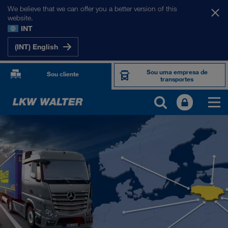
We believe that we can offer you a better version of this
website.
INT
(INT) English
Sou uma empresa de
Sou cliente
transportes
OS NOSSOS MERCADOS
Europa
Ásia Central
Rússia