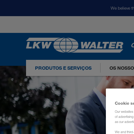
We believe th
O
PRODUTOS E SERVIÇOS
OS NOSS
Cookie s
Our websites 
of advertisin
as our adverti
We and third-