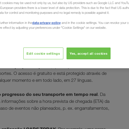
at cookies may be used not only by us, but also by US providers such as Google LLC and YouT
uropean providers there is a lower level of data protection. This is due to the fact that US autho
ata for control and monitoring purposes and no legal remedy is possible against it.
data privacy policy
urther information in the
and in the cookie settings. You can revoke your 
ure effect by adjusting your preferences under "Cookie Settings" on our website.
 CONNECT
Edit cookie settings
Yes, accept all cookies
line da própria empresa
, que o apoia no
ortes. O acesso é gratuito e está protegido através de
lquer momento e em todo lado, em 27 línguas.
 progresso do seu transporte em tempo real
. Da
nformações sobre a hora prevista de chegada (ETA) da
aso de eventos não planeados, p. ex. engarrafamentos,