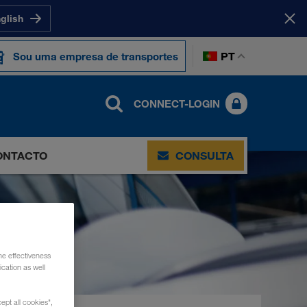
nglish
PT
Sou uma empresa de transportes
CONNECT-LOGIN
ONTACTO
CONSULTA
he effectiveness
cation as well
ept all cookies",