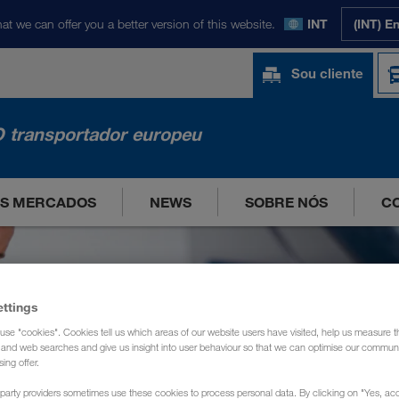
at we can offer you a better version of this website.
INT
(INT) E
Sou cliente
 transportador europeu
OS MERCADOS
NEWS
SOBRE NÓS
C
ettings
use "cookies". Cookies tell us which areas of our website users have visited, help us measure t
g and web searches and give us insight into user behaviour so that we can optimise our communi
sing offer.
party providers sometimes use these cookies to process personal data. By clicking on "Yes, acc