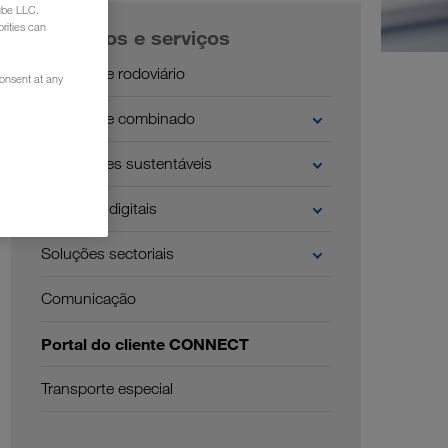
ube LLC.
rities can
Produtos e serviços
Transporte rodoviário
consent at any
Transporte combinado
Transportes sustentáveis
Soluções digitais
Soluções sectoriais
Comunicação
Portal do cliente CONNECT
Transporte especial