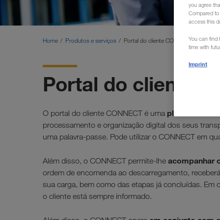
you agree th
Compared to E
access this d
You can find f
Home
Produtos e serviços
Portal do cliente CONNECT
time with fut
Imprint
Portal do cliente
plataforma on
O portal do cliente CONNECT é uma
processamento e organização digital dos seus transp
uma palavra-passe. Pode utilizar o CONNECT em qua
acompanhar o
Além disso, o CONNECT permite-lhe
ordem de encomenda ao descarregamento, receberá i
sua carga, bem como das etapas já concluídas. Em c
o cliente está sempre informado.