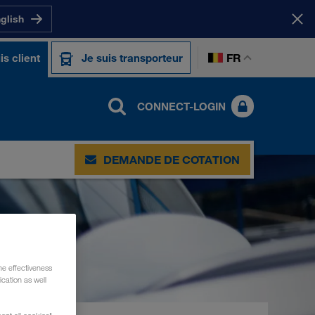
nglish
FR
is client
Je suis transporteur
CONNECT-LOGIN
DEMANDE DE COTATION
he effectiveness
cation as well