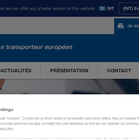
at we can offer you a better version of this website.
INT
(INT) E
Je su
e transporteur européen
ACTUALITÉS
PRÉSENTATION
CONTACT
ettings
use "cookies". Cookies tell us which areas of our website users have visited, help us measure t
g and web searches and give us insight into user behaviour so that we can optimise our communi
sing offer.