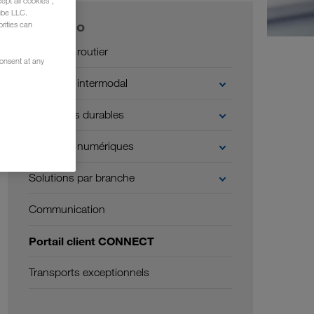
ept all cookies",
ube LLC.
Portfolio
rities can
Transport routier
consent at any
Transport intermodal
Transports durables
Solutions numériques
Solutions par branche
Communication
Portail client CONNECT
Transports exceptionnels