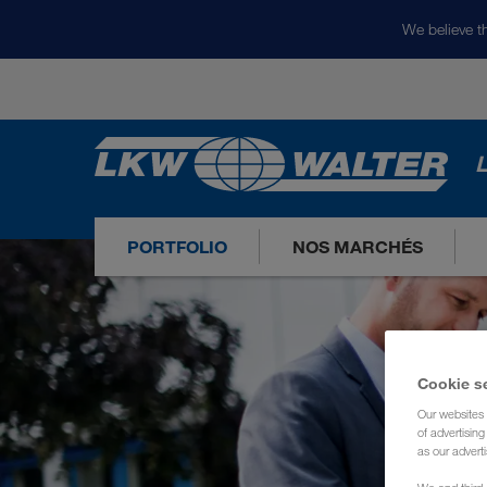
We believe th
L
PORTFOLIO
NOS MARCHÉS
Cookie s
Our websites 
of advertisin
as our adverti