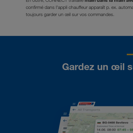
main dans la main av
En outre, CONNECT travaille
confirmé dans l'appli chauffeur apparaît p. ex. autom
toujours garder un œil sur vos commandes.
Gardez un œil s