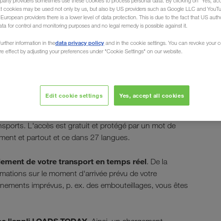
party providers sometimes use these cookies to process personal data. By clicking on "Yes, acc
at cookies may be used not only by us, but also by US providers such as Google LLC and YouT
uropean providers there is a lower level of data protection. This is due to the fact that US autho
ata for control and monitoring purposes and no legal remedy is possible against it.
data privacy policy
urther information in the
and in the cookie settings. You can revoke your 
ure effect by adjusting your preferences under "Cookie Settings" on our website.
NNECT
Edit cookie settings
Yes, accept all cookies
igne propre à l'entreprise
, qui vous soutient lors de
nsports. L'accès est gratuit et protégé par un mot de
ent et partout et ce dans 27 langues.
ulement de votre transport en temps réel
. De la
ations sur le moment d'arrivée prévu de votre
énements imprévus, p. ex. des embouteillages, vous êtes