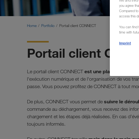
We and third-
you agree th
Compared to E
access this d
Home
Portfolio
Portail client CONNECT
You can find f
time with fut
Imprint
Portail client CO
est une plateforme en l
Le portail client CONNECT
l'exécution numérique et de l'organisation de vos tra
passe. Vous pouvez profitez de CONNECT à tout mom
suivre le déro
De plus, CONNECT vous permet de
commande au déchargement, vous recevez des inform
chargement et les étapes déjà réalisées. En cas d’év
toujours informés.