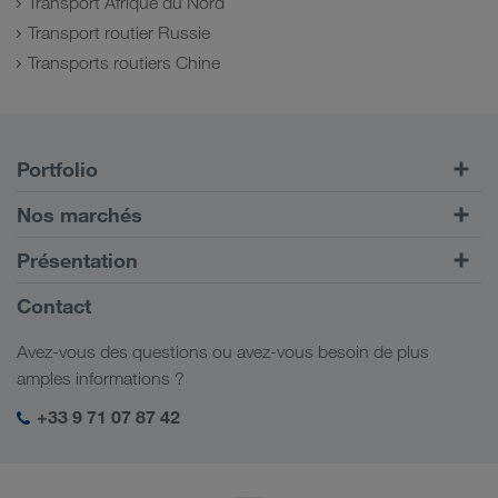
Transport Afrique du Nord
Transport routier Russie
Transports routiers Chine
Portfolio
Transports routiers
Nos marchés
Transport intermodal
Europe
Présentation
Portail client CONNECT
Russie
Informations générales
Contact
Solutions numériques
Caucase
Emplois et carrière
Solutions par branche
Avez-vous des questions ou avez-vous besoin de plus
Asie Centrale
Responsabilité sociale
Mon espace de connexion LKW WALTER
amples informations ?
Moyen-Orient
Management SHEQ
+33 9 71 07 87 42
Afrique du Nord