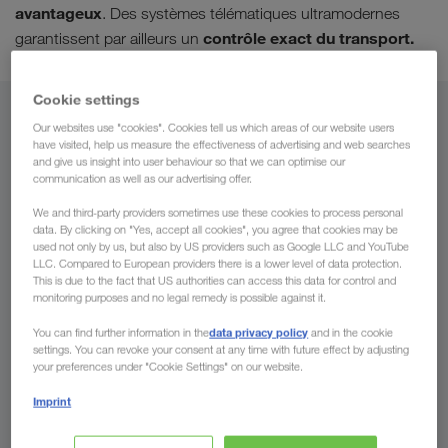
avantageux
. Des systèmes télématiques ultramodernes
contrôle exact du transport.
garantissent par ailleurs un
Cookie settings
De
Our websites use "cookies". Cookies tell us which areas of our website users
have visited, help us measure the effectiveness of advertising and web searches
and give us insight into user behaviour so that we can optimise our
Belgique
communication as well as our advertising offer.
We and third-party providers sometimes use these cookies to process personal
data. By clicking on "Yes, accept all cookies", you agree that cookies may be
used not only by us, but also by US providers such as Google LLC and YouTube
Vers
LLC. Compared to European providers there is a lower level of data protection.
This is due to the fact that US authorities can access this data for control and
monitoring purposes and no legal remedy is possible against it.
Pays
data privacy policy
You can find further information in the
and in the cookie
settings. You can revoke your consent at any time with future effect by adjusting
your preferences under "Cookie Settings" on our website.
Imprint
Demander un devis