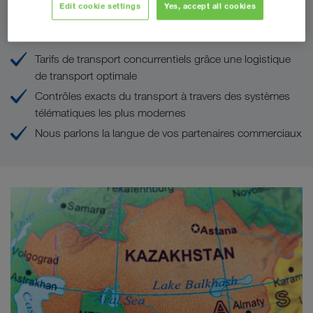
Edit cookie settings
Yes, accept all cookies
Vos avantages chez LKW WALTER
Tarifs de transport concurrentiels grâce une logistique
de transport optimale
Contrôles exacts du transport à travers des systèmes
télématiques les plus modernes
Nous parlons la langue de vos partenaires commerciaux