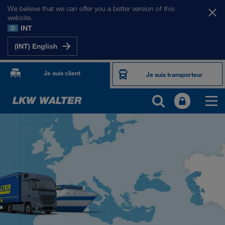
We believe that we can offer you a better version of this
website.
INT
(INT) English
Je suis client
Je suis transporteur
NOS MARCHÉS
Europe
Asie Centrale
Russie