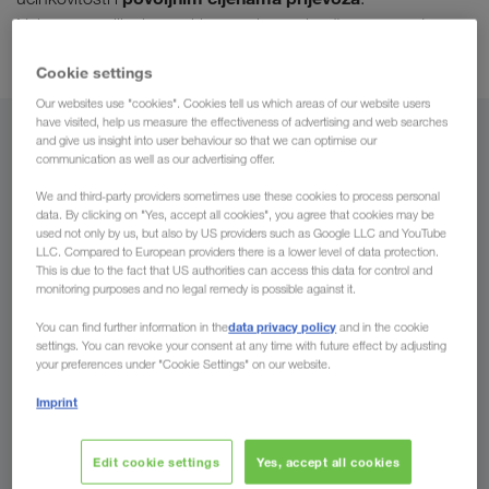
Najsuvremeniji telematski sustavi uz to jamče neposredan
nadzor prijevoza
.
Cookie settings
Our websites use "cookies". Cookies tell us which areas of our website users
have visited, help us measure the effectiveness of advertising and web searches
Iz
and give us insight into user behaviour so that we can optimise our
communication as well as our advertising offer.
Bosna i Hercegovina
We and third-party providers sometimes use these cookies to process personal
data. By clicking on "Yes, accept all cookies", you agree that cookies may be
used not only by us, but also by US providers such as Google LLC and YouTube
LLC. Compared to European providers there is a lower level of data protection.
This is due to the fact that US authorities can access this data for control and
monitoring purposes and no legal remedy is possible against it.
Za
data privacy policy
You can find further information in the
and in the cookie
Država
settings. You can revoke your consent at any time with future effect by adjusting
your preferences under "Cookie Settings" on our website.
Imprint
Pošaljite upit
Edit cookie settings
Yes, accept all cookies