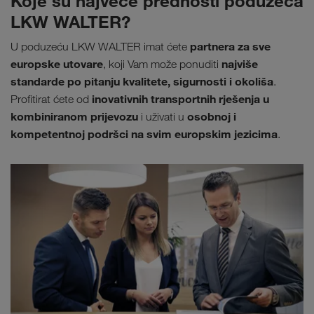
Koje su najveće prednosti poduzeća
LKW WALTER?
partnera za sve
U poduzeću LKW WALTER imat ćete
europske utovare
najviše
, koji Vam može ponuditi
standarde po pitanju kvalitete, sigurnosti i okoliša
.
inovativnih transportnih rješenja u
Profitirat ćete od
kombiniranom prijevozu
osobnoj i
i uživati u
kompetentnoj podršci na svim europskim jezicima
.