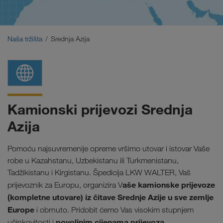
Bliski Istok
Kavkaz
Naša tržišta
Srednja Azija
Sjeverna Afrika
Kamionski prijevozi Srednja
Azija
Pomoću najsuvremenije opreme vršimo utovar i istovar Vaše
robe u Kazahstanu, Uzbekistanu ili Turkmenistanu,
Tadžikistanu i Kirgistanu. Špedicija LKW WALTER, Vaš
aše kamionske prijevoze
prijevoznik za Europu, organizira V
(kompletne utovare) iz čitave Srednje Azije u sve zemlje
Europe
i obrnuto. Pridobit ćemo Vas visokim stupnjem
povoljnim cijenama prijevoza
učinkovitosti i
.