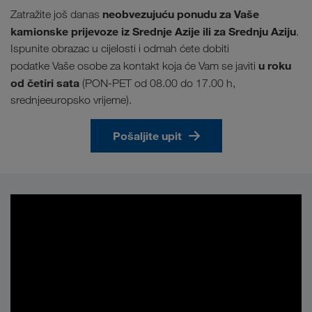
neobvezujuću ponudu za Vaše
Zatražite još danas
kamionske prijevoze iz Srednje Azije ili za Srednju Aziju
.
Ispunite obrazac u cijelosti i odmah ćete dobiti
u roku
podatke Vaše osobe za kontakt koja će Vam se javiti
od četiri sata
(PON-PET od 08.00 do 17.00 h,
srednjeeuropsko vrijeme).
Pošaljite upit