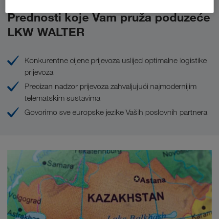
Prednosti koje Vam pruža poduzeće
LKW WALTER
Konkurentne cijene prijevoza uslijed optimalne logistike
prijevoza
Precizan nadzor prijevoza zahvaljujući najmodernijim
telematskim sustavima
Govorimo sve europske jezike Vaših poslovnih partnera