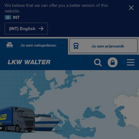
We believe that we can offer you a better version of this
website.
INT
(INT) English
Ja sam nalogodavac
Ja sam prijevoznik
NAŠA TRŽIŠTA
Europa
Srednja Azija
Rusija