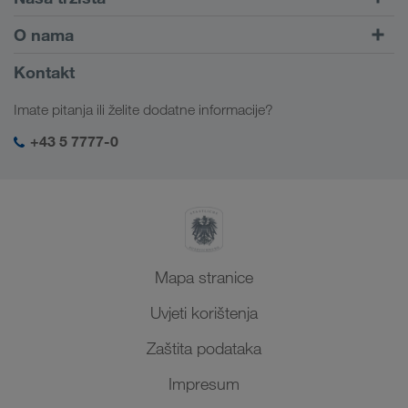
Kombinirani prijevoz
Europa
O nama
Portal za klijente CONNECT
Rusija
Informacije o poduzeću
Kontakt
Digitalna rješenja
Kavkaz
Poslovi i karijera
Rješenja prema branši
Imate pitanja ili želite dodatne informacije?
Srednja Azija
Društvena odgovornost
Moja LKW WALTER prijava
Bliski Istok
+43 5 7777-0
SHEQ-menadžment
Sjeverna Afrika
Mapa stranice
Uvjeti korištenja
Zaštita podataka
Impresum