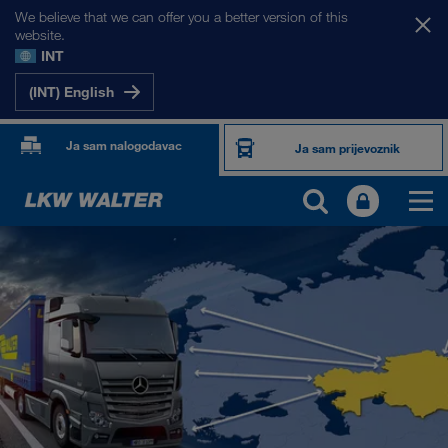
We believe that we can offer you a better version of this
website.
INT
(INT) English
Ja sam nalogodavac
Ja sam prijevoznik
NAŠA TRŽIŠTA
Europa
Srednja Azija
Rusija