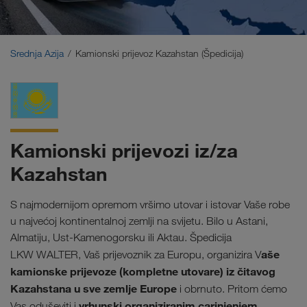
Bliski Istok
Kavkaz
Srednja Azija
Kamionski prijevoz Kazahstan (Špedicija)
Sjeverna Afrika
Kamionski prijevozi iz/za
Kazahstan
S najmodernijom opremom vršimo utovar i istovar Vaše robe
u najvećoj kontinentalnoj zemlji na svijetu. Bilo u Astani,
Almatiju, Ust-Kamenogorsku ili Aktau. Špedicija
aše
LKW WALTER, Vaš prijevoznik za Europu, organizira V
kamionske prijevoze (kompletne utovare) iz čitavog
Kazahstana u sve zemlje Europe
i obrnuto. Pritom ćemo
vrhunski organiziranim carinjenjem
Vas oduševiti i
.