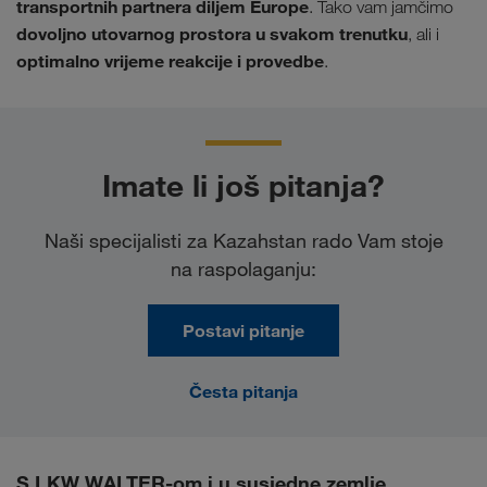
transportnih partnera diljem Europe
. Tako vam jamčimo
dovoljno utovarnog prostora u svakom trenutku
, ali i
optimalno vrijeme reakcije i provedbe
.
Imate li još pitanja?
Naši specijalisti za Kazahstan rado Vam stoje
na raspolaganju:
Postavi pitanje
Česta pitanja
S LKW WALTER-om i u susjedne zemlje