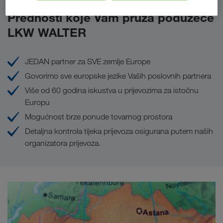
Prednosti koje Vam pruža poduzeće
LKW WALTER
JEDAN partner za SVE zemlje Europe
Govorimo sve europske jezike Vaših poslovnih partnera
Više od 60 godina iskustva u prijevozima za istočnu
Europu
Mogućnost brze ponude tovarnog prostora
Detaljna kontrola tijeka prijevoza osigurana putem naših
organizatora prijevoza.