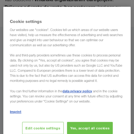
Prijevoz od vrata do vrata, bez pretovara
, kod nas su
sasvim uobičajena pojava.
Cookie settings
Our websites use "cookies". Cookies tell us which areas of our website users
have visited, help us measure the effectiveness of advertising and web searches
Iz
and give us insight into user behaviour so that we can optimise our
communication as well as our advertising offer.
Bosna i Hercegovina
We and third-party providers sometimes use these cookies to process personal
data. By clicking on "Yes, accept all cookies", you agree that cookies may be
used not only by us, but also by US providers such as Google LLC and YouTube
LLC. Compared to European providers there is a lower level of data protection.
This is due to the fact that US authorities can access this data for control and
Za
monitoring purposes and no legal remedy is possible against it.
data privacy policy
You can find further information in the
and in the cookie
Država
settings. You can revoke your consent at any time with future effect by adjusting
your preferences under "Cookie Settings" on our website.
Imprint
Pošaljite upit
Edit cookie settings
Yes, accept all cookies