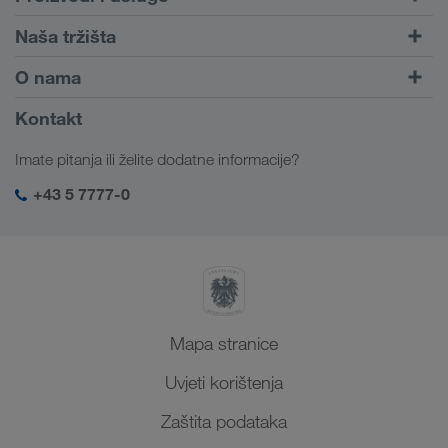
Cestovni prijevoz
Naša tržišta
Kombinirani prijevoz
Europa
O nama
Portal za klijente CONNECT
Rusija
Informacije o poduzeću
Kontakt
Digitalna rješenja
Kavkaz
Poslovi i karijera
Rješenja prema branši
Imate pitanja ili želite dodatne informacije?
Srednja Azija
Društvena odgovornost
Moja LKW WALTER prijava
Bliski Istok
+43 5 7777-0
SHEQ-menadžment
Sjeverna Afrika
Mapa stranice
Uvjeti korištenja
Zaštita podataka