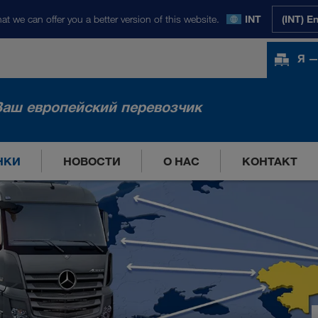
at we can offer you a better version of this website.
INT
(INT) E
Я —
Ваш европейский перевозчик
НКИ
НОВОСТИ
О НАС
КОНТАКТ