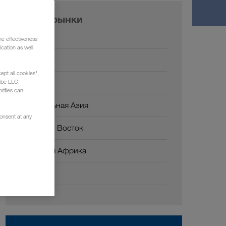
Наши рынки
Европа
he effectiveness
cation as well
Россия
ept all cookies",
Кавказ
ube LLC.
rities can
Центральная Азия
consent at any
Ближний Восток
Северная Африка
Китай