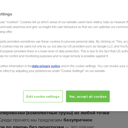
ettings
use "cookies". Cookies tell us which areas of our website users have visited, help us measure t
 (Доставка груза)
g and web searches and give us insight into user behaviour so that we can optimise our communi
sing offer.
party providers sometimes use these cookies to process personal data. By clicking on "Yes, acc
at cookies may be used not only by us, but also by US providers such as Google LLC and YouT
uropean providers there is a lower level of data protection. This is due to the fact that US autho
ata for control and monitoring purposes and no legal remedy is possible against it.
ки из Казахстана в
data privacy policy
urther information in the
and in the cookie settings. You can revoke your 
ure effect by adjusting your preferences under "Cookie Settings" on our website.
Edit cookie settings
Yes, accept all cookies
зим и разгрузим Ваши товары в Казахстане: в
у. Экспедиционная компания LKW WALTER , Ваш
перевозки (комплектные грузы) из любой точки
безупречное
 Среди прочего мы предлагаем
ри до двери» без перегрузки
— это для нас