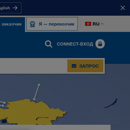
nglish
RU
 заказчик
Я — перевозчик
CONNECT-ВХОД
ЗАПРОС