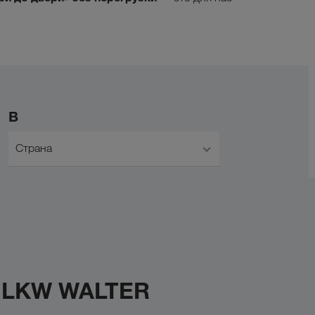
В
Страна
с LKW WALTER