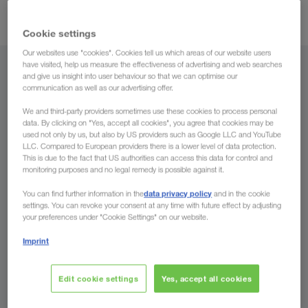
transporter utan omlastning
är för oss en självklarhet.
Cookie settings
Our websites use "cookies". Cookies tell us which areas of our website users
have visited, help us measure the effectiveness of advertising and web searches
Från
and give us insight into user behaviour so that we can optimise our
communication as well as our advertising offer.
Sverige
We and third-party providers sometimes use these cookies to process personal
data. By clicking on "Yes, accept all cookies", you agree that cookies may be
used not only by us, but also by US providers such as Google LLC and YouTube
LLC. Compared to European providers there is a lower level of data protection.
This is due to the fact that US authorities can access this data for control and
Till
monitoring purposes and no legal remedy is possible against it.
data privacy policy
You can find further information in the
and in the cookie
Land
settings. You can revoke your consent at any time with future effect by adjusting
your preferences under "Cookie Settings" on our website.
Imprint
Skicka förfrågan
Edit cookie settings
Yes, accept all cookies