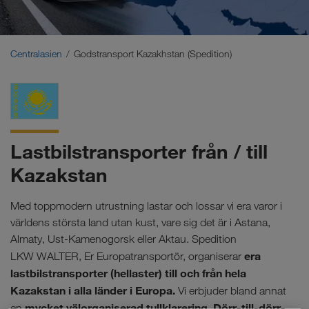
Mellanöstern
Kaukasus
Centralasien
Godstransport Kazakhstan (Spedition)
Nordafrika
Lastbilstransporter från / till
Kazakstan
Med toppmodern utrustning lastar och lossar vi era varor i
världens största land utan kust, vare sig det är i Astana,
Almaty, Ust-Kamenogorsk eller Aktau. Spedition
era
LKW WALTER, Er Europatransportör, organiserar
lastbilstransporter (hellaster) till och från hela
Kazakstan i alla länder i Europa.
Vi erbjuder bland annat
mycket
välorganiserad tullklarering
Dörr-till-dörr-
en
.