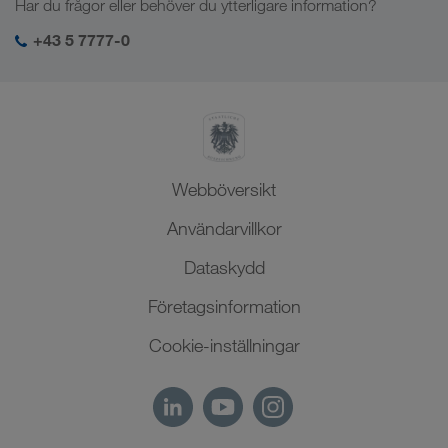
Har du frågor eller behöver du ytterligare information?
Centralasien
Socialt ansvar
Min LKW WALTER-inloggning
Mellanöstern
+43 5 7777-0
SHEQ-management
Nordafrika
Webböversikt
Användarvillkor
Dataskydd
Företagsinformation
Cookie-inställningar