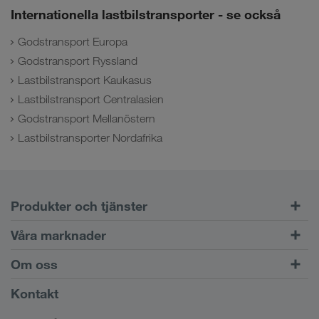
Internationella lastbilstransporter - se också
Godstransport Europa
Godstransport Ryssland
Lastbilstransport Kaukasus
Lastbilstransport Centralasien
Godstransport Mellanöstern
Lastbilstransporter Nordafrika
Produkter och tjänster
Vägtransport
Våra marknader
Kombinerad trafik
Europa
Om oss
Kundportalen CONNECT
Ryssland
Företagsinformation
Kontakt
Digitala lösningar
Kaukasus
Jobb och karriär
Branschlösningar