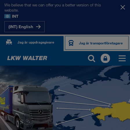
We believe that we can offer you a better version of this
website.
INT
(INT) English
Jag är uppdragsgivare
Jag är transportföretagare
VÅRA MARKNADER
Europa
Centralasien
Ryssland