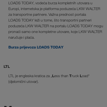
LOADS TODAY, vodeća burza kompletnih utovara u
Europi, internetska je platforma poduzeća LKW WALTER
za transportne partnere. Važna prednost portala
LOADS TODAY leži u tome, što transportni partneri
poduzeća LKW WALTER na portalu LOADS TODAY mogu
pronaći samo one kompletne utovare, koje LKW WALTER
naručuje i plaća.
Burza prijevoza LOADS TODAY
LTL
L
T
L
LTL je engleska kratica za „
ess than
ruck
oad“
(djelomični utovar).