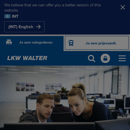
We believe that we can offer you a better version of this
website.
INT
(INT) English
Ja sam nalogodavac
Ja sam prijevoznik
O NAMA
Informacije o poduzeću
SHEQ-menadžment
Društvena odgovornost