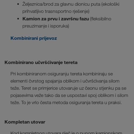
Željeznica/brod za glavnu dionicu puta (ekološki
prihvatljivo trasnsportno rješenje)
Kamion za prvu i završnu fazu
(fleksibilno
preuzimanje i isporuka)
Kombinirani prijevoz
Kombinirano učvršćivanje tereta
Pri kombiniranom osiguranju tereta kombiniraju se
elementi čvrstog spajanja oblikom i učvršćivanja silom
teže. Teret se primjerice utovaruje uz čeonu stjenku pa se
pojasevima veže tako da se uspostavi spoj oblikom i silom
teže. To je vrlo česta metoda osiguranja tereta u praksi.
Kompletan utovar
Kod kompletnog utovara riječ je o punom kamionskom