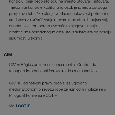
kontrolu, prije nego što odu na mjesto utovara ili istovara.
Tijekom te kontrole kvalificirano osoblje između ostaloga
provjerava tehničko stanje vozila, raspoloživost potrebnih
sredstava za učvršćivanje utovara (npr. steznih pojaseva),
osobnu zaštitnu opremu vozača te njegovo znanje
o zahtjevima određenog mjesta utovara/istovara po pitanju
sigurnosti u tvornici.
CIM
CIM = Règles uniformes concernant le Contrat de
transport international ferroviaire des marchandises
CIM su jedinstveni pravni propisi za ugovor o
međunarodnom prijevozu robe željeznicom i nalaze se u
Prilogu B konvencije COTIF.
COTIF.
Vidi i