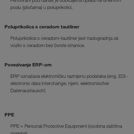
Perforirani pod danas je uobičajena oplata na drvenom
podu (pločama) u poluprikolici.
Poluprikolica s ceradom tautliner
Poluprikolica s ceradom-tautliner jest nadogradnja za
vozilo s ceradom bez čvrste stranice.
Povezivanje ERP-om
ERP označava elektroničku razmjenu podataka (eng. EDI -
electronic data interchange, njem. elektronischer
Datenaustausch)
PPE
PPE = Personal Protective Equipment (osobna zaštitna
oprema)