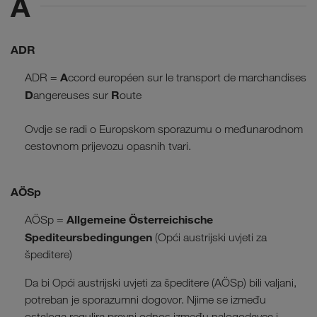
A
ADR
A
ADR =
ccord européen sur le transport de marchandises
D
R
angereuses sur
oute
Ovdje se radi o Europskom sporazumu o međunarodnom
cestovnom prijevozu opasnih tvari.
AÖSp
Allgemeine Österreichische
AÖSp =
Spediteursbedingungen
(Opći austrijski uvjeti za
špeditere)
Da bi Opći austrijski uvjeti za špeditere (AÖSp) bili valjani,
potreban je sporazumni dogovor. Njime se između
ostaloga regulira pravni odnos između nalogodavca i