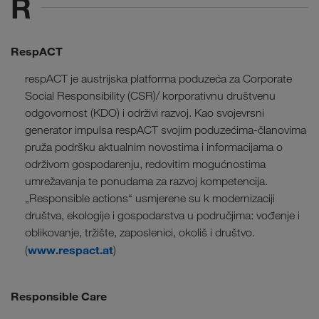
R
RespACT
respACT je austrijska platforma poduzeća za Corporate
Social Responsibility (CSR)/ korporativnu društvenu
odgovornost (KDO) i održivi razvoj. Kao svojevrsni
generator impulsa respACT svojim poduzećima-članovima
pruža podršku aktualnim novostima i informacijama o
održivom gospodarenju, redovitim mogućnostima
umrežavanja te ponudama za razvoj kompetencija.
„Responsible actions“ usmjerene su k modernizaciji
društva, ekologije i gospodarstva u područjima: vođenje i
oblikovanje, tržište, zaposlenici, okoliš i društvo.
www.respact.at
(
)
Responsible Care
HR