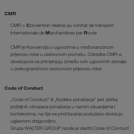
CMR
C
CMR =
onvention relative au contrat de transport
M
R
internationale de
archandises par
oute
CMR je Konvencija o ugovorima u međunarodnom
prijevozu robe u cestovnom prometu. Odredbe CMR-a
obvezujuće se primjenjuju između svih ugovornih zemalja
u prekograničnom cestovnom prijevozu robe.
Code of Conduct
„Code of Conduct“ ili „Kodeks ponašanja“ jest zbirka
poželjnih obrazaca ponašanja u raznim situacijama i
kontekstima, na čije se pridržavanje poduzeća obvezuju
uglavnom dragovoljno.
Grupa WALTER GROUP razvila je vlastiti Code of Conduct