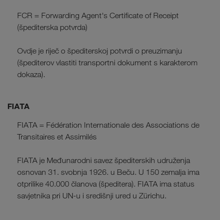
FCR = Forwarding Agent's Certificate of Receipt
(špediterska potvrda)
Ovdje je riječ o špediterskoj potvrdi o preuzimanju
(špediterov vlastiti transportni dokument s karakterom
dokaza).
FIATA
FIATA = Fédération Internationale des Associations de
Transitaires et Assimilés
FIATA je Međunarodni savez špediterskih udruženja
osnovan 31. svobnja 1926. u Beču. U 150 zemalja ima
otprilike 40.000 članova (špeditera). FIATA ima status
savjetnika pri UN-u i središnji ured u Zürichu.