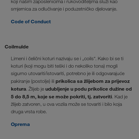
koji našim zaposlenicima i rukovoditeljima služi kao
smjernica za odlučivanje i poduzetničko djelovanje.
Code of Conduct
Coilmulde
Limeni i čelični koturi nazivaju se i „coils“. Kako bi se ti
koturi (koji mogu biti teški i do nekoliko tona) mogli
sigurno utovariti/istovariti, potrebno je ili odgovarajuće
prikolica sa žlijebom za prijevoz
pakiranje (postolje) ili
kotura
udubljenje u podu prikolice dužine od
. Žlijeb je
5 do 8,5 m, koje se može pokriti, tj. zatvoriti
. Kad je
žlijeb zatvoren, u ova vozila može se tovariti i bilo koja
druga vrsta robe.
Oprema