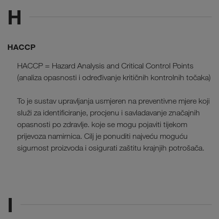
H
HACCP
HACCP = Hazard Analysis and Critical Control Points
(analiza opasnosti i određivanje kritičnih kontrolnih točaka)
To je sustav upravljanja usmjeren na preventivne mjere koji
služi za identificiranje, procjenu i savladavanje značajnih
opasnosti po zdravlje. koje se mogu pojaviti tijekom
prijevoza namirnica. Cilj je ponuditi najveću moguću
sigurnost proizvoda i osigurati zaštitu krajnjih potrošača.
I