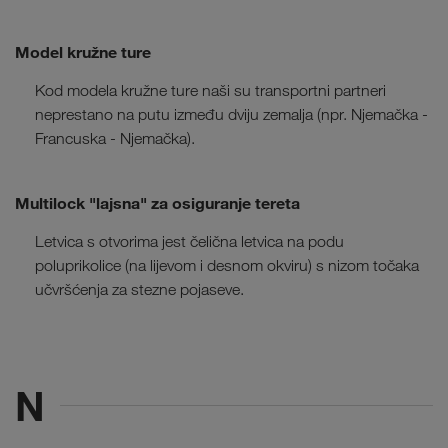
Model kružne ture
Kod modela kružne ture naši su transportni partneri
neprestano na putu između dviju zemalja (npr. Njemačka -
Francuska - Njemačka).
Multilock "lajsna" za osiguranje tereta
Letvica s otvorima jest čelična letvica na podu
poluprikolice (na lijevom i desnom okviru) s nizom točaka
učvršćenja za stezne pojaseve.
N