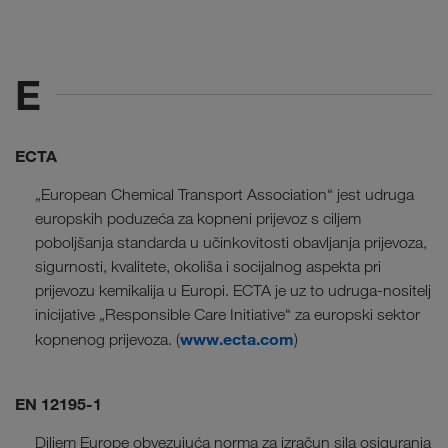
E
ECTA
„European Chemical Transport Association“ jest udruga
europskih poduzeća za kopneni prijevoz s ciljem
poboljšanja standarda u učinkovitosti obavljanja prijevoza,
sigurnosti, kvalitete, okoliša i socijalnog aspekta pri
prijevozu kemikalija u Europi. ECTA je uz to udruga-nositelj
inicijative „Responsible Care Initiative“ za europski sektor
www.ecta.com
kopnenog prijevoza. (
)
EN 12195-1
Diljem Europe obvezujuća norma za izračun sila osiguranja