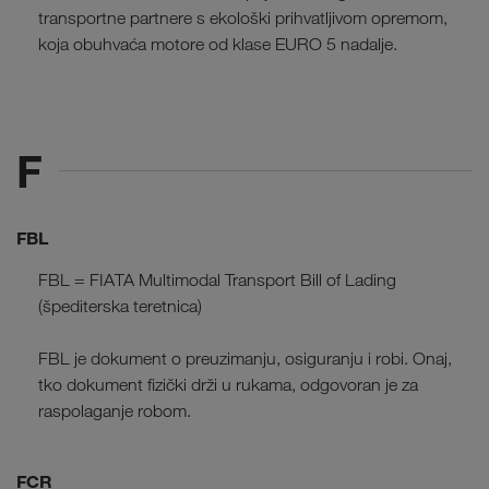
transportne partnere s ekološki prihvatljivom opremom,
koja obuhvaća motore od klase EURO 5 nadalje.
F
FBL
FBL = FIATA Multimodal Transport Bill of Lading
(špediterska teretnica)
FBL je dokument o preuzimanju, osiguranju i robi. Onaj,
tko dokument fizički drži u rukama, odgovoran je za
raspolaganje robom.
FCR