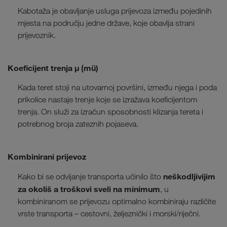
Kabotaža je obavljanje usluga prijevoza između pojedinih
mjesta na području jedne države, koje obavlja strani
prijevoznik.
Koeficijent trenja µ (mü)
Kada teret stoji na utovarnoj površini, između njega i poda
prikolice nastaje trenje koje se izražava koeficijentom
trenja. On služi za izračun sposobnosti klizanja tereta i
potrebnog broja zateznih pojaseva.
Kombinirani prijevoz
neškodljivijim
Kako bi se
odvijanje transporta učinilo što
za okoliš a troškovi sveli na minimum
, u
kombiniranom se prijevozu optimalno kombiniraju različite
vrste transporta – cestovni, željeznički i morski/riječni.