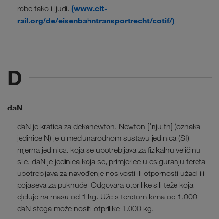
(www.cit-
robe tako i ljudi.
rail.org/de/eisenbahntransportrecht/cotif/)
D
daN
daN je kratica za dekanewton. Newton [ˈnjuːtn] (oznaka
jedinice N) je u međunarodnom sustavu jedinica (SI)
mjerna jedinica, koja se upotrebljava za fizikalnu veličinu
sile. daN je jedinica koja se, primjerice u osiguranju tereta
upotrebljava za navođenje nosivosti ili otpornosti užadi ili
pojaseva za puknuće. Odgovara otprilike sili teže koja
djeluje na masu od 1 kg. Uže s teretom loma od 1.000
daN stoga može nositi otprilike 1.000 kg.