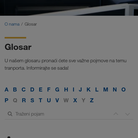
Certifikati
Glosar
O nama
Glosar
ČPR za nalogodavce
Glosar
Compliance
U našem glosaru pronaći ćete sve važne pojmove na temu
WALTER GROUP
tranporta. Informirajte se sada!
Poslovi i karijera
A
B
C
D
E
F
G
H
I
J
K
L
M
N
O
P
Q
R
S
T
U
V
W
X
Y
Z