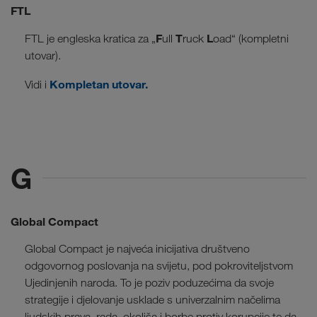
FTL
F
T
L
FTL je engleska kratica za „
ull
ruck
oad“ (kompletni
utovar).
Kompletan utovar.
Vidi i
G
Global Compact
Global Compact je najveća inicijativa društveno
odgovornog poslovanja na svijetu, pod pokroviteljstvom
Ujedinjenih naroda. To je poziv poduzećima da svoje
strategije i djelovanje usklade s univerzalnim načelima
ljudskih prava, rada, okoliša i borbe protiv korupcije te da