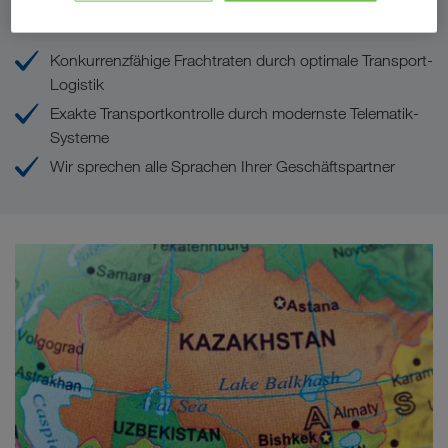
Ihre Vorteile bei LKW WALTER
Konkurrenzfähige Frachtraten durch optimale Transport-
Logistik
Exakte Transportkontrolle durch modernste Telematik-
Systeme
Wir sprechen alle Sprachen Ihrer Geschäftspartner