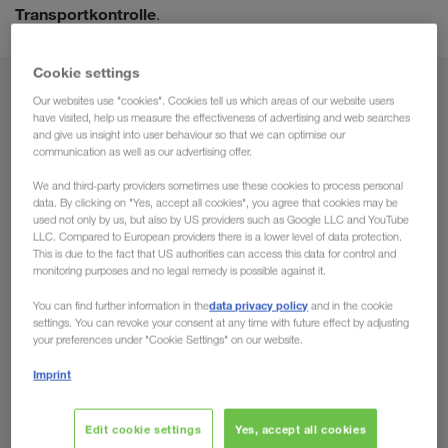
Transportkontrolle
.
Cookie settings
Von
Our websites use "cookies". Cookies tell us which areas of our website users
have visited, help us measure the effectiveness of advertising and web searches
and give us insight into user behaviour so that we can optimise our
Liechtenstein
communication as well as our advertising offer.
We and third-party providers sometimes use these cookies to process personal
data. By clicking on "Yes, accept all cookies", you agree that cookies may be
used not only by us, but also by US providers such as Google LLC and YouTube
Nach
LLC. Compared to European providers there is a lower level of data protection.
This is due to the fact that US authorities can access this data for control and
monitoring purposes and no legal remedy is possible against it.
Land
data privacy policy
You can find further information in the
and in the cookie
settings. You can revoke your consent at any time with future effect by adjusting
your preferences under "Cookie Settings" on our website.
Imprint
Jetzt anfragen
Edit cookie settings
Yes, accept all cookies