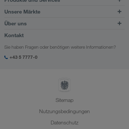
Straßentransporte
Unsere Märkte
Kombinierter Verkehr
Europa
Über uns
Kundenportal CONNECT
Russland
Firmeninformation
Kontakt
Digitale Lösungen
Kaukasus
Jobs & Karriere
Branchenlösungen
Sie haben Fragen oder benötigen weitere Informationen?
Zentralasien
Soziale Verantwortung
Mein LKW WALTER Login
Naher Osten
+43 5 7777-0
SHEQ-Management
Nordafrika
Sitemap
Nutzungsbedingungen
Datenschutz