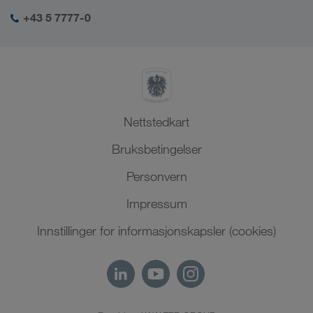
Sosialt ansvar
Min LKW WALTER login
Midtøsten
+43 5 7777-0
HMS & kvalitetssikring
Nord-Afrika
Nettstedkart
Bruksbetingelser
Personvern
Impressum
Innstillinger for informasjonskapsler (cookies)