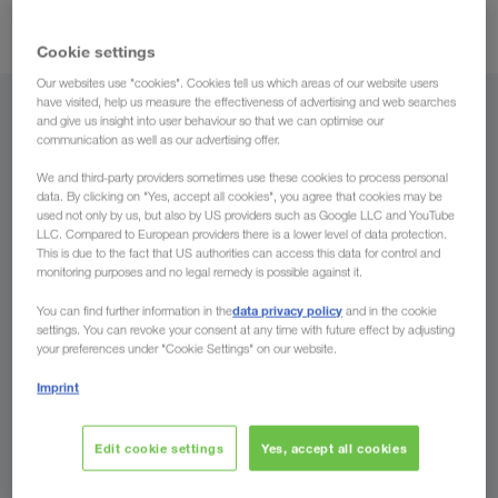
full kontroll på transporten
systemer garanterer dessuten
.
Cookie settings
Our websites use "cookies". Cookies tell us which areas of our website users
have visited, help us measure the effectiveness of advertising and web searches
Fra
and give us insight into user behaviour so that we can optimise our
communication as well as our advertising offer.
Norge
We and third-party providers sometimes use these cookies to process personal
data. By clicking on "Yes, accept all cookies", you agree that cookies may be
used not only by us, but also by US providers such as Google LLC and YouTube
LLC. Compared to European providers there is a lower level of data protection.
This is due to the fact that US authorities can access this data for control and
Til
monitoring purposes and no legal remedy is possible against it.
data privacy policy
You can find further information in the
and in the cookie
Land
settings. You can revoke your consent at any time with future effect by adjusting
your preferences under "Cookie Settings" on our website.
Imprint
Spør oss nå
Edit cookie settings
Yes, accept all cookies