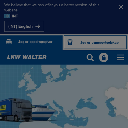
We believe that we can offer you a better version of this
website.
INT
(INT) English
Jeg er oppdragsgiver
Jeg er transportselskap
MARKEDENE VÅRE
Europa
Sentral-Asia
Russland