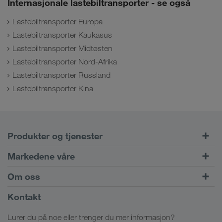
Internasjonale lastebiltransporter - se også
Lastebiltransporter Europa
Lastebiltransporter Kaukasus
Lastebiltransporter Midtøsten
Lastebiltransporter Nord-Afrika
Lastebiltransporter Russland
Lastebiltransporter Kina
Produkter og tjenester
Veitransport
Markedene våre
Kombinert trafikk
Europa
Om oss
Kundeportalen CONNECT
Russland
Firmainformasjon
Kontakt
Digitale løsninger
Kaukasus
Stillinger & karriere
Bransjeløsninger
Lurer du på noe eller trenger du mer informasjon?
Sentral-Asia