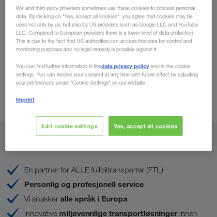
We and third-party providers sometimes use these cookies to process personal
data. By clicking on "Yes, accept all cookies", you agree that cookies may be
used not only by us, but also by US providers such as Google LLC and YouTube
LLC. Compared to European providers there is a lower level of data protection.
This is due to the fact that US authorities can access this data for control and
monitoring purposes and no legal remedy is possible against it.
data privacy policy
You can find further information in the
and in the cookie
settings. You can revoke your consent at any time with future effect by adjusting
your preferences under "Cookie Settings" on our website.
Imprint
Edit cookie settings
Yes, accept all cookies
Dra nytte av våre sterke sider
En partner for ALLE fullbiltransporter (FTL)
Personlig og profesjonell service
alle språk i Europa
Vi snakker
miljøvennlige transportløsninger
innovative
innen