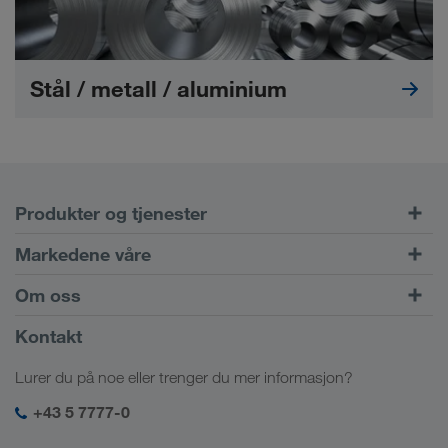
Stål / metall / aluminium
Produkter og tjenester
Veitransport
Markedene våre
Kombinert trafikk
Europa
Om oss
Kundeportalen CONNECT
Russland
Firmainformasjon
Kontakt
Digitale løsninger
Kaukasus
Stillinger & karriere
Bransjeløsninger
Lurer du på noe eller trenger du mer informasjon?
Sentral-Asia
Sosialt ansvar
Min LKW WALTER login
Midtøsten
+43 5 7777-0
HMS & kvalitetssikring
Nord-Afrika