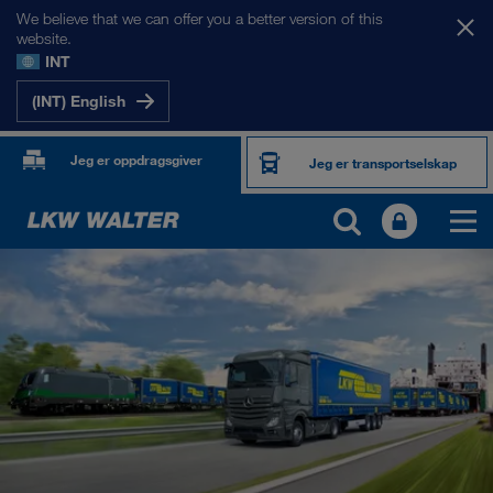
We believe that we can offer you a better version of this
website.
INT
(INT) English
Jeg er oppdragsgiver
Jeg er transportselskap
PRODUKTER OG TJENESTER
Veitransport
Digitale løsninger
Kombinert trafikk