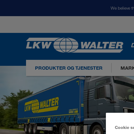
We believe th
D
PRODUKTER OG TJENESTER
MARK
Cookie s