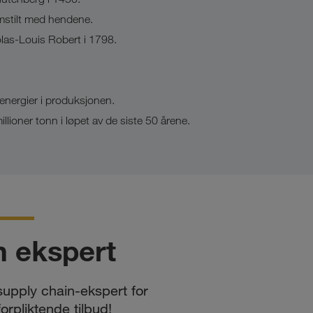
emstilt med hendene.
olas-Louis Robert i 1798.
energier i produksjonen.
llioner tonn i løpet av de siste 50 årene.
n ekspert
supply chain-ekspert for
forpliktende tilbud!