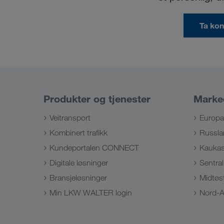
Ta kon
Produkter og tjenester
Marke
Veitransport
Europa
Kombinert trafikk
Russla
Kundeportalen CONNECT
Kauka
Digitale løsninger
Sentral
Bransjeløsninger
Midtøs
Min LKW WALTER login
Nord-A