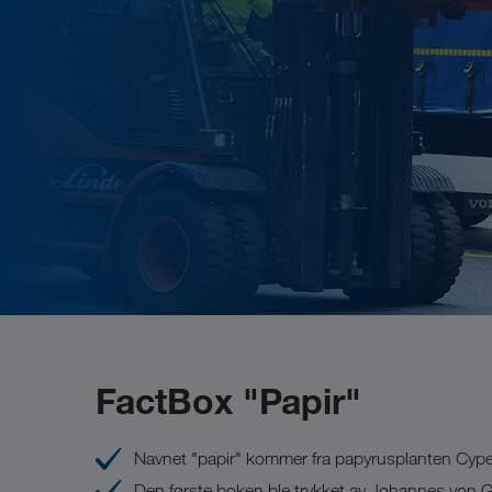
FactBox "Papir"
Navnet "papir" kommer fra papyrusplanten Cyp
Den første boken ble trykket av Johannes von 