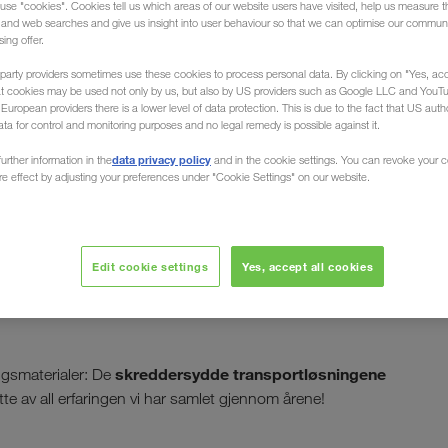
use "cookies". Cookies tell us which areas of our website users have visited, help us measure t
g and web searches and give us insight into user behaviour so that we can optimise our communi
sing offer.
party providers sometimes use these cookies to process personal data. By clicking on "Yes, acc
at cookies may be used not only by us, but also by US providers such as Google LLC and YouT
uropean providers there is a lower level of data protection. This is due to the fact that US autho
ata for control and monitoring purposes and no legal remedy is possible against it.
Din partner for
data privacy policy
urther information in the
and in the cookie settings. You can revoke your 
ure effect by adjusting your preferences under "Cookie Settings" on our website.
uropa
Edit cookie settings
Yes, accept all cookies
umer, som garanterer stabilitet også når etterspørselen
onale transporter? – Da har du kommet riktig hos
skreddersydde transportløsningene
ingsmaterialer: De
tte av all erfaringen vi har samlet gjennom årene!