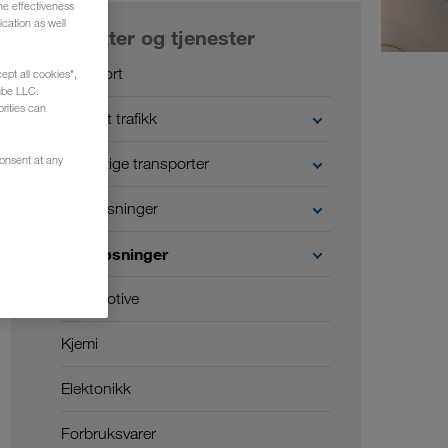
he effectiveness
cation as well
Produkter og tjenester
Veitransport
ept all cookies",
ube LLC.
rities can
Kombinert trafikk
consent at any
Bærekraftige transporter
Digitale løsninger
Bransjeløsninger
Automotive
Kjemi
Elektonikk
Forbruksvarer