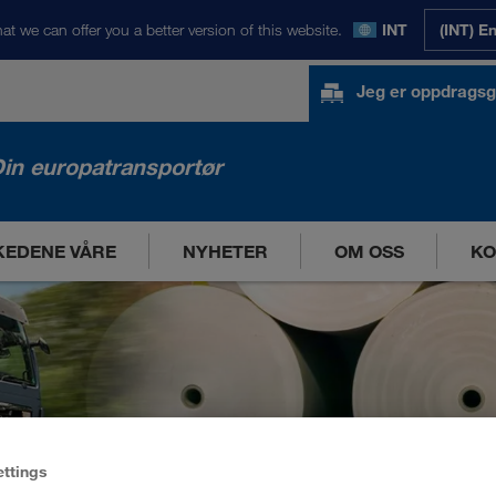
at we can offer you a better version of this website.
INT
(INT) E
Jeg er oppdragsg
in europatransportør
EDENE VÅRE
NYHETER
OM OSS
KO
ettings