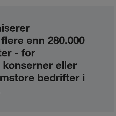
iserer
lere enn 280.000
ter - for
 konserner eller
mstore bedrifter i
.