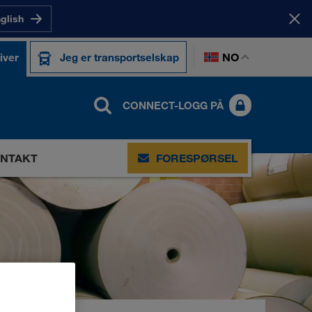
nglish
NO
iver
Jeg er transportselskap
CONNECT-LOGG PÅ
NTAKT
FORESPØRSEL