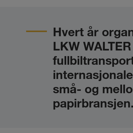
Hvert år organ
LKW WALTER f
fullbiltranspor
internasjonale
små- og mello
papirbransjen