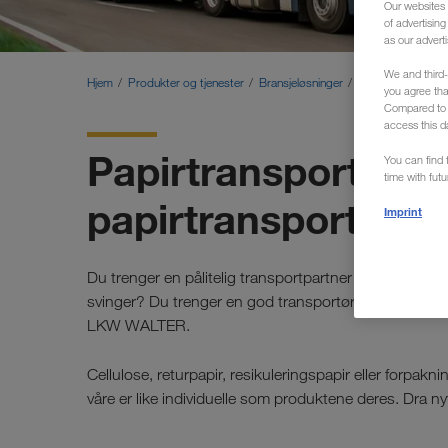
Our websites 
of advertisin
as our adverti
We and third-
Hjem
Produkter og tjenester
Bransjeløsninger
Papir
you agree th
Compared to E
access this d
Papirtransporter - 
You can find f
time with fut
papirtransport i E
Imprint
Du trenger en pålitelig transportpartner for store vol
svinger? Du trenger en god transportør for internasj
LKW WALTER.
Cellulose, returpapir, resikuleringspapir eller forpakn
våre er like individuelle som produktene deres. Dra ny