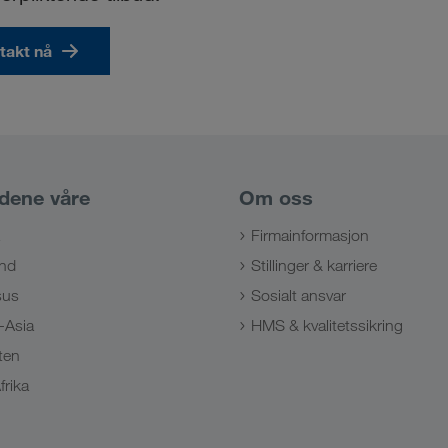
takt nå
dene våre
Om oss
Firmainformasjon
nd
Stillinger & karriere
sus
Sosialt ansvar
-Asia
HMS & kvalitetssikring
ten
frika