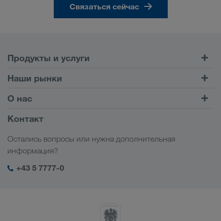
Связаться сейчас
Продукты и услуги
Автомобильные перевозки
Наши рынки
Комбинированные перевозки
Европа
О нас
Клиентский портал CONNECT
Россия
Информация о компании
Контакт
Цифровые решения
Кавказ
Работа и карьера
Отрасли
Остались вопросы или нужна дополнительная
Центральная Азия
Социальная ответственность
Мой вход в систему LKW WALTER
информация?
Ближний Восток
Менеджмент SHEQ
+43 5 7777-0
Северная Африка