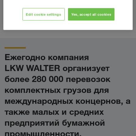
решения для перевозки
или вторичная бумага: наши
бумаги
являются такими же индивидуальными, как
Edit cookie settings
Yes, accept all cookies
ваши продукты и пожелания. Почувствуйте
преимущества нашего многолетнего опыта!
Ежегодно компания
LKW WALTER организует
более 280 000 перевозок
комплектных грузов для
международных концернов, а
также малых и средних
предприятий бумажной
промышленности.