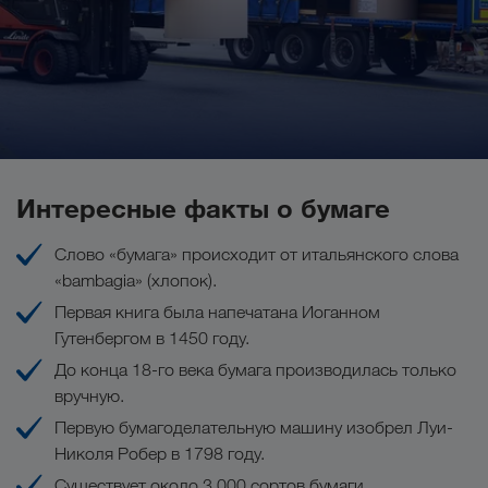
учреждениями делает это возможным.
Оснащение грузовика для выполнения
Ваши преимущества при комбинированной
перевозки
перевозке грузов:
Грузоподъемность до 29 тонн
Оптимальное крепление груза
Системы телематики во всех трейлерах
Безупречная перевозка рулонов бумаги, средств
Отсутствие пробок и запретов движения
личной гигиены или другой бумажной
Интересные факты о бумаге
оптимального
продукции начинается с
Комбинированные перевозки
крепления груза.
При необходимости для
Слово «бумага» происходит от итальянского слова
перевозки бумаги мы используем такие
«bambagia» (хлопок).
средства крепления:
Первая книга была напечатана Иоганном
Гутенбергом в 1450 году.
Защитные уголки
До конца 18-го века бумага производилась только
противоскользящие маты
вручную.
храповой механизм с длинной ручкой
Первую бумагоделательную машину изобрел Луи-
Николя Робер в 1798 году.
Существует около 3.000 сортов бумаги.