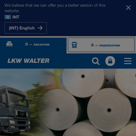
We believe that we can offer you a better version of this
website.
INT
(INT) English
Я — заказчик
Я — перевозчик
ПРОДУКТЫ И УСЛУГИ
Автомобильные перевозки
Цифровые решения
Комбинированные перевозки