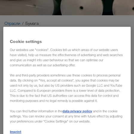
Экологичные перевозки
Коммуникация
Отрасли
Бумага
Клиентский портал CONNECT
Cookie settings
Перевозка бумаги - Ваш
Отрасли
Our websites use "cookies". Cookies tell us which areas of our website users
партнер для перевозки
have visited, help us measure the effectiveness of advertising and web searches
and give us insight into user behaviour so that we can optimise our
бумаги по всей Европе
communication as well as our advertising offer.
We and third-party providers sometimes use these cookies to process personal
Хотите найти надежного транспортного партнера для
data. By clicking on "Yes, accept all cookies", you agree that cookies may be
перевозки больших объемов продукции, который также
used not only by us, but also by US providers such as Google LLC and YouTube
LLC. Compared to European providers there is a lower level of data protection.
гарантирует стабильность во время колебания спроса на
This is due to the fact that US authorities can access this data for control and
рынке? Ищете идеального перевозчика для
monitoring purposes and no legal remedy is possible against it.
международных перевозок? – Тогда компания
data privacy policy
You can find further information in the
and in the cookie
LKW WALTER подходит вам.
settings. You can revoke your consent at any time with future effect by adjusting
your preferences under "Cookie Settings" on our website.
Будь то целлюлоза, бумага-основа, упаковочная бумага
Imprint