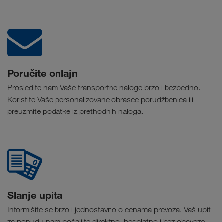
Poručite onlajn
Prosledite nam Vaše transportne naloge brzo i bezbedno.
Koristite Vaše personalizovane obrasce porudžbenica ili
preuzmite podatke iz prethodnih naloga.
Slanje upita
Informišite se brzo i jednostavno o cenama prevoza. Vaš upit
za ponudu nam pošaljite direktno, besplatno i bez obaveze.