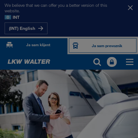
We believe that we can offer you a better version of this
website.
INT
(INT) English
Ja sam klijent
Ja sam prevoznik
PROIZVODI I USLUGE
Drumski transport
Digitalna rešenja
Kombinovani transport