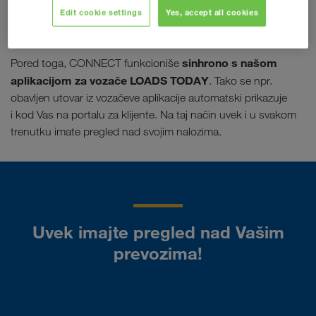
saobraćajnih zastoja, portal će Vam omogućiti da u svakom
Edit cookie settings
Yes, accept all cookies
trenutku budete u toku.
sinhrono s našom
Pored toga, CONNECT funkcioniše
aplikacijom za vozače LOADS TODAY
. Tako se npr.
obavljen utovar iz vozačeve aplikacije automatski prikazuje
i kod Vas na portalu za klijente. Na taj način uvek i u svakom
trenutku imate pregled nad svojim nalozima.
Uvek imajte pregled nad Vašim
prevozima!