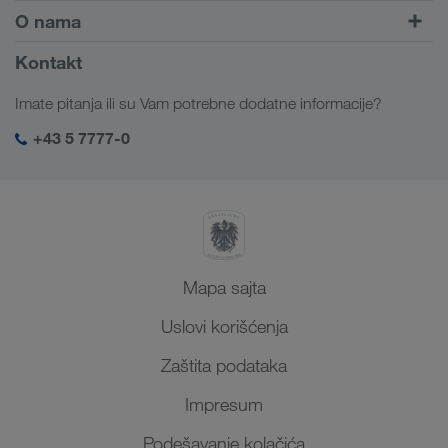
Kombinovani transport
Evropa
O nama
Portal za klijente CONNECT
Rusija
Informacije o preduzeću
Kontakt
Digitalna rešenja
Kavkaz
Zaposlenje i karijera
Rešenja za industriju
Imate pitanja ili su Vam potrebne dodatne informacije?
Centralna Azija
Društvena odgovornost
Moj LKW WALTER log-in
Bliski Istok
+43 5 7777-0
SHEQ menadžment
Severna Afrika
Mapa sajta
Uslovi korišćenja
Zaštita podataka
Impresum
Podešavanje kolačića