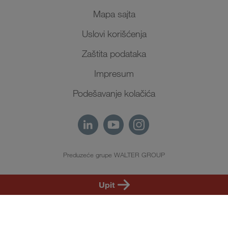
Mapa sajta
Uslovi korišćenja
Zaštita podataka
Impresum
Podešavanje kolačića
Preduzeće grupe WALTER GROUP
SR
Upit