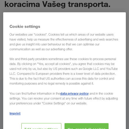
koracima Vašeg transporta.
Podrazumeva se, da ćete uz naše digitalne proizvode i dalje
Cookie settings
imati ličnu podršku, kako bi Vam njihovo korišćenje bilo što
Kombinacijom digitalnih rešenja i ličnom
Our websites use "cookies". Cookies tell us which areas of our website users
jednostavnije.
have visited, help us measure the effectiveness of advertising and web searches
podrškom
poboljšavamo lance snabdevanja, optimizujemo
and give us insight into user behaviour so that we can optimise our
teretne prostore i činimo transport transparentnim. Od toga
communication as well as our advertising offer.
svi naši klijenti imaju koristi - bez obzira da li su u pitanju mala
We and third-party providers sometimes use these cookies to process personal
i srednja preduzeća ili korporacije!
data. By clicking on "Yes, accept all cookies", you agree that cookies may be
used not only by us, but also by US providers such as Google LLC and YouTube
LLC. Compared to European providers there is a lower level of data protection.
This is due to the fact that US authorities can access this data for control and
monitoring purposes and no legal remedy is possible against it.
Digitalno a lično: od porudžbine pa
data privacy policy
You can find further information in the
and in the cookie
sve do izveštaja
settings. You can revoke your consent at any time with future effect by adjusting
your preferences under "Cookie Settings" on our website.
Imprint