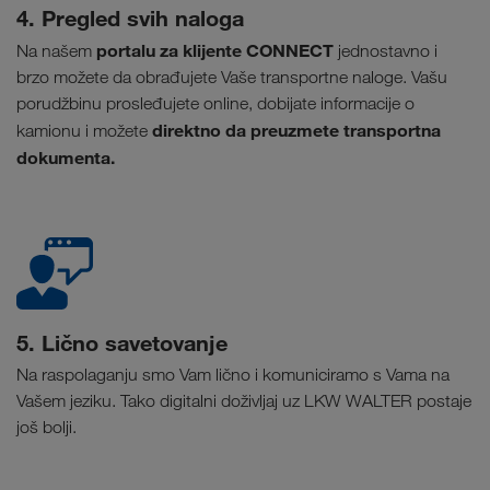
4. Pregled svih naloga
portalu za klijente CONNECT
Na našem
jednostavno i
brzo možete da obrađujete Vaše transportne naloge. Vašu
porudžbinu prosleđujete online, dobijate informacije o
direktno da preuzmete transportna
kamionu i možete
dokumenta.
5. Lično savetovanje
Na raspolaganju smo Vam lično i komuniciramo s Vama na
Vašem jeziku. Tako digitalni doživljaj uz LKW WALTER postaje
još bolji.