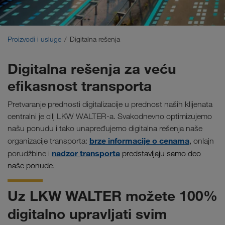
Održivi transporti
Komunikacija
Proizvodi i usluge
Digitalna rešenja
Portal za klijente CONNECT
Digitalna rešenja za veću
efikasnost transporta
Rešenja za industriju
Pretvaranje prednosti digitalizacije u prednost naših klijenata
centralni je cilj LKW WALTER-a. Svakodnevno optimizujemo
našu ponudu i tako unapređujemo digitalna rešenja naše
brze informacije o cenama
organizacije transporta:
,
onlajn
nadzor transporta
porudžbine
i
predstavljaju samo deo
naše ponude
.
Uz LKW WALTER možete 100%
digitalno upravljati svim