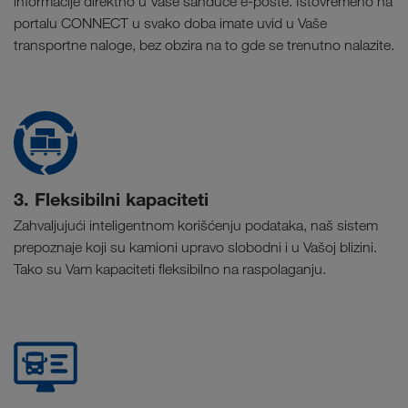
informacije direktno u Vaše sanduče e-pošte. Istovremeno na
portalu CONNECT u svako doba imate uvid u Vaše
transportne naloge, bez obzira na to gde se trenutno nalazite.
3. Fleksibilni kapaciteti
Zahvaljujući inteligentnom korišćenju podataka, naš sistem
prepoznaje koji su kamioni upravo slobodni i u Vašoj blizini.
Tako su Vam kapaciteti fleksibilno na raspolaganju.