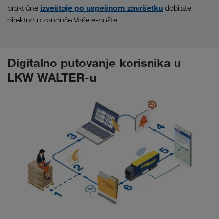
izveštaje po uspešnom završetku
praktične
dobijate
direktno u sanduče Vaše e-pošte.
Digitalno putovanje korisnika u
LKW WALTER-u