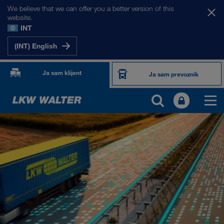
We believe that we can offer you a better version of this
website.
INT
(INT) English
Ja sam klijent
Ja sam prevoznik
PROIZVODI I USLUGE
Drumski transport
Digitalna rešenja
Kombinovani transport