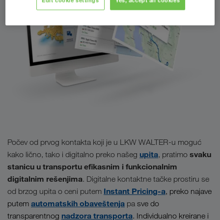
Edit cookie settings
Yes, accept all cookies
Počev od prvog kontakta koji je u LKW WALTER-u moguć
upita
svaku
kako lično, tako i digitalno preko našeg
, pratimo
stanicu u transportu efikasnim i funkcionalnim
digitalnim rešenjima
. Digitalne kontaktne tačke prostiru se
Instant Pricing-a
od brzog upita o ceni putem
, preko najave
automatskih obaveštenja
putem
pa
sve do
nadzora transporta
transparentnog
. Individualno kreirane i