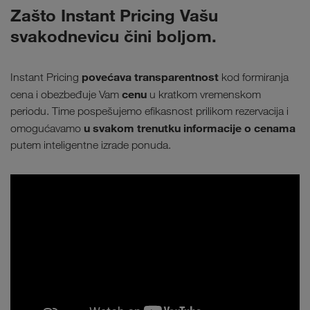
Zašto Instant Pricing Vašu
svakodnevicu čini boljom.
povećava transparentnost
Instant Pricing
kod formiranja
cenu
cena i obezbeđuje Vam
u kratkom vremenskom
periodu. Time pospešujemo efikasnost prilikom rezervacija i
u svakom trenutku informacije o cenama
omogućavamo
putem inteligentne izrade ponuda.