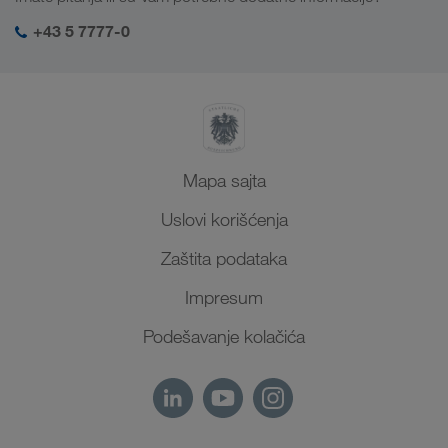
Društvena odgovornost
Moj LKW WALTER log-in
Bliski Istok
+43 5 7777-0
SHEQ menadžment
Severna Afrika
Mapa sajta
Uslovi korišćenja
Zaštita podataka
Impresum
Podešavanje kolačića