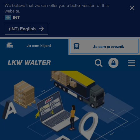
We believe that we can offer you a better version of this
website.
INT
(INT) English
Ja sam klijent
Ja sam prevoznik
PROIZVODI I USLUGE
Drumski transport
Digitalna rešenja
Kombinovani transport