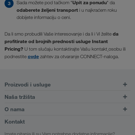
Upit za ponudu
Sada možete pod tačkom "
" da
odaberete željeni transport
i u najkraćem roku
dobijete informaciju o ceni.
da
Da li smo probudili Vaše interesovanje i da li i Vi želite
profitirate od brojnih prednosti usluge Instant
Pricing?
U tom slučaju kontaktirajte Vašu kontakt
osobu ili
ovde
podnestite
zahtev za otvaranje CONNECT-naloga.
Proizvodi i usluge
Drumski transport
Naša tržišta
Kombinovani transport
Evropa
O nama
Portal za klijente CONNECT
Rusija
Informacije o preduzeću
Kontakt
Digitalna rešenja
Kavkaz
Zaposlenje i karijera
Rešenja za industriju
Imate pitanja ili su Vam potrebne dodatne informacije?
Centralna Azija