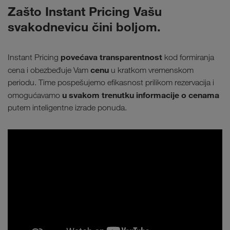
Zašto Instant Pricing Vašu
svakodnevicu čini boljom.
povećava transparentnost
Instant Pricing
kod formiranja
cenu
cena i obezbeđuje Vam
u kratkom vremenskom
periodu. Time pospešujemo efikasnost prilikom rezervacija i
u svakom trenutku informacije o cenama
omogućavamo
putem inteligentne izrade ponuda.