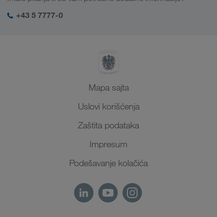
Društvena odgovornost
Moj LKW WALTER log-in
Bliski Istok
+43 5 7777-0
SHEQ menadžment
Severna Afrika
Mapa sajta
Uslovi korišćenja
Zaštita podataka
Impresum
Podešavanje kolačića