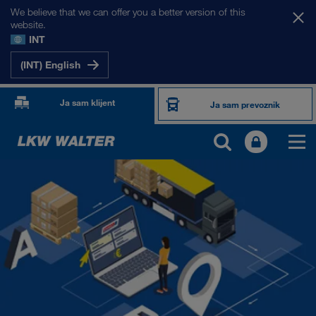
We believe that we can offer you a better version of this
website.
INT
(INT) English
Ja sam klijent
Ja sam prevoznik
PROIZVODI I USLUGE
Drumski transport
Digitalna rešenja
Kombinovani transport