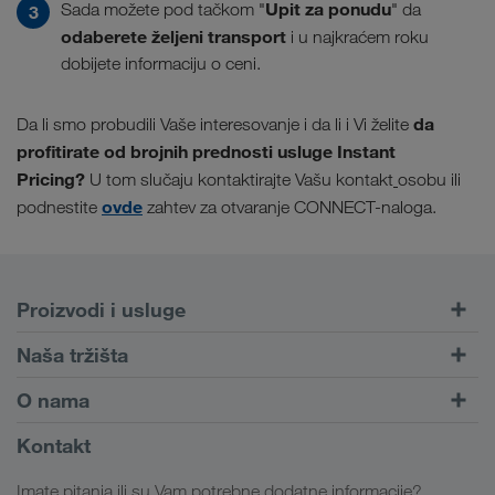
Upit za ponudu
Sada možete pod tačkom "
" da
odaberete željeni transport
i u najkraćem roku
dobijete informaciju o ceni.
da
Da li smo probudili Vaše interesovanje i da li i Vi želite
profitirate od brojnih prednosti usluge Instant
Pricing?
U tom slučaju kontaktirajte Vašu kontakt
osobu ili
ovde
podnestite
zahtev za otvaranje CONNECT-naloga.
Proizvodi i usluge
Drumski transport
Naša tržišta
Kombinovani transport
Evropa
O nama
Portal za klijente CONNECT
Rusija
Informacije o preduzeću
Kontakt
Digitalna rešenja
Kavkaz
Zaposlenje i karijera
Rešenja za industriju
Imate pitanja ili su Vam potrebne dodatne informacije?
Centralna Azija