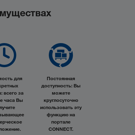
имуществах
мость для
Постоянная
кретных
доступность
: Вы
в
: всего за
можете
е часа Вы
круглосуточно
лучите
использовать эту
зывающее
функцию на
ерческое
портале
ложение.
CONNECT.