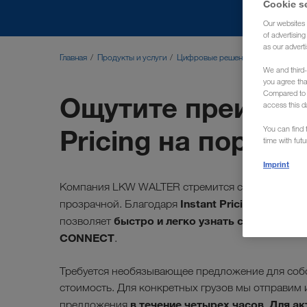
Cookie s
Our websites 
of advertisin
as our adverti
Главная
Продукты и услуги
Цифровые решения
Instant Prici
We and third-
you agree th
Compared to E
Ощутите преимуще
access this d
Pricing на порта
You can find f
time with fut
Imprint
Компания LKW WALTER стремится сделать повсе
Instant Pricing
прозрачной. Благодаря
мы станов
быстро и легко узнать стоимость п
позволяет
CONNECT
.
Требуется необязывающее предложение для собс
стоимость. Для конкретных грузов мы отправи
в течение четырех часов
Для ак
предложения
.