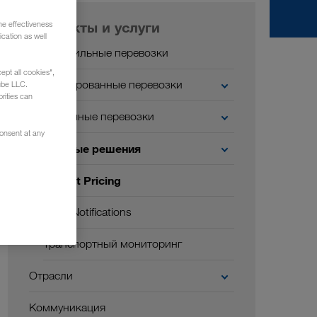
Продукты и услуги
he effectiveness
cation as well
Автомобильные перевозки
ept all cookies",
Комбинированные перевозки
ube LLC.
rities can
Экологичные перевозки
consent at any
Цифровые решения
Instant Pricing
Push Notifications
Транспортный мониторинг
Отрасли
Коммуникация