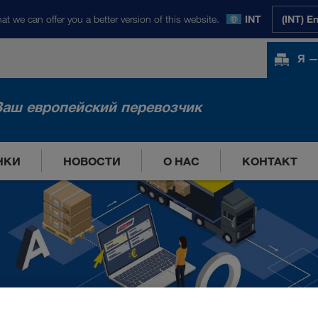
at we can offer you a better version of this website.
INT
(INT) E
Я —
Ваш европейский перевозчик
НКИ
НОВОСТИ
О НАС
КОНТАКТ