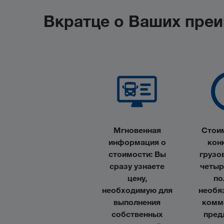
Вкратце о Ваших пре
Мгновенная
Стои
информация о
кон
стоимости
: Вы
грузо
сразу узнаете
четыр
цену,
по
необходимую для
необя
выполнения
комм
собственных
пред