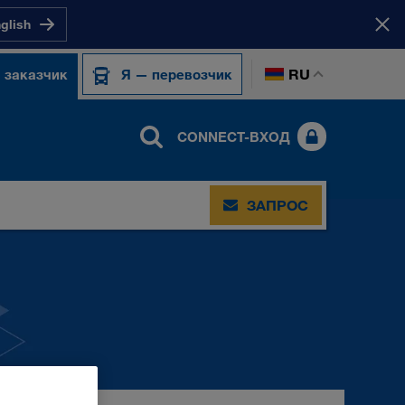
nglish
RU
 заказчик
Я — перевозчик
CONNECT-ВХОД
ЗАПРОС