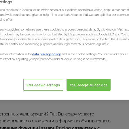
ettings
use "cookies". Cookies tell us which areas of our website users have visited, help us measure t
g and web searches and give us insight into user behaviour so that we can optimise our communi
sing offer.
ng
party providers sometimes use these cookies to process personal data. By clicking on "Yes, acc
at cookies may be used not only by us, but also by US providers such as Google LLC and YouT
uropean providers there is a lower level of data protection. This is due to the fact that US autho
ства Instant
ata for control and monitoring purposes and no legal remedy is possible against it.
ле CONNECT!
data privacy policy
urther information in the
and in the cookie settings. You can revoke your 
ure effect by adjusting your preferences under "Cookie Settings" on our website.
дневную деятельность в сфере перевозок более
Edit cookie settings
Yes, accept all cookies
имся на один шаг ближе к этой цели. Эта функция
еревозки Вашего груза на портале клиента
твенных калькуляций? Так Вы сразу узнаете
м информацию о стоимости в форме необязывающего
тивации функции
Instant Pricing
свяжитесь с