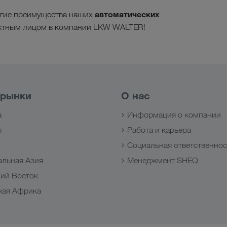
автоматических
огие преимущества наших
ктным лицом в компании LKW WALTER!
 рынки
О нас
а
Информация о компании
я
Работа и карьера
з
Социальная ответственнос
альная Азия
Менеджмент SHEQ
ий Восток
ная Африка