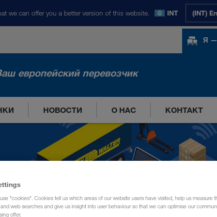
at we can offer you a better version of this website.
INT
(INT) E
Я —
Ваш европейский перевозчик
НКИ
НОВОСТИ
О НАС
КОНТАКТ
ettings
use "cookies". Cookies tell us which areas of our website users have visited, help us measure t
g and web searches and give us insight into user behaviour so that we can optimise our communi
sing offer.