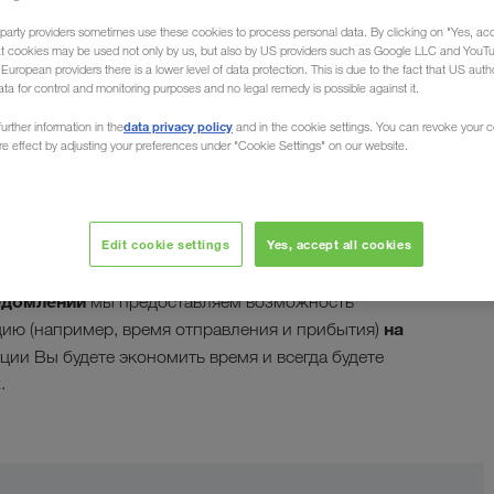
party providers sometimes use these cookies to process personal data. By clicking on "Yes, acc
at cookies may be used not only by us, but also by US providers such as Google LLC and YouT
uropean providers there is a lower level of data protection. This is due to the fact that US autho
ata for control and monitoring purposes and no legal remedy is possible against it.
ations
data privacy policy
urther information in the
and in the cookie settings. You can revoke your 
ure effect by adjusting your preferences under "Cookie Settings" on our website.
ел благодаря нашим
уведомлениям
Edit cookie settings
Yes, accept all cookies
ования клиентов имеют огромное значение.
едомлений
мы предоставляем возможность
на
ю (например, время отправления и прибытия)
ции Вы будете экономить время и всегда будете
.