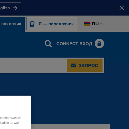
nglish
RU
 заказчик
Я — перевозчик
CONNECT-ВХОД
ЗАПРОС
he effectiveness
cation as well