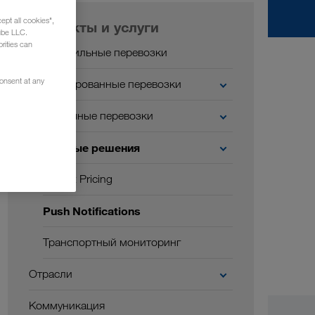
ept all cookies",
Продукты и услуги
ube LLC.
rities can
Автомобильные перевозки
consent at any
Комбинированные перевозки
Экологичные перевозки
Цифровые решения
Instant Pricing
Push Notifications
Транспортный мониторинг
Отрасли
Коммуникация