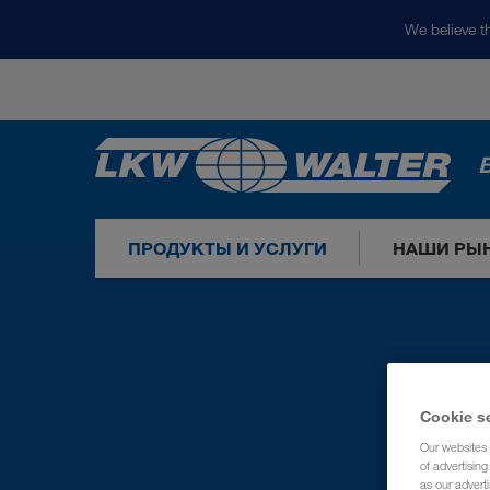
We believe th
ПРОДУКТЫ И УСЛУГИ
НАШИ РЫ
Cookie s
Our websites 
of advertisin
as our adverti