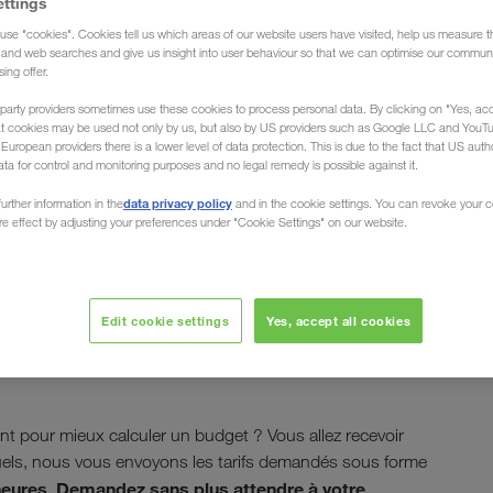
ettings
use "cookies". Cookies tell us which areas of our website users have visited, help us measure t
g and web searches and give us insight into user behaviour so that we can optimise our communi
sing offer.
party providers sometimes use these cookies to process personal data. By clicking on "Yes, acc
at cookies may be used not only by us, but also by US providers such as Google LLC and YouT
uropean providers there is a lower level of data protection. This is due to the fact that US autho
tion Instant Pricing
ata for control and monitoring purposes and no legal remedy is possible against it.
data privacy policy
urther information in the
and in the cookie settings. You can revoke your 
nt CONNECT !
ure effect by adjusting your preferences under "Cookie Settings" on our website.
n est l'un des principaux objectifs de LKW WALTER. Avec
Edit cookie settings
Yes, accept all cookies
objectif ! Cette fonction vous permet d'obtenir
nsports directement sur notre portail client
nt pour mieux calculer un budget ? Vous allez recevoir
els, nous vous envoyons les tarifs demandés sous forme
heures
Demandez sans plus attendre à votre
.