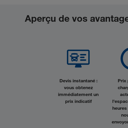
Aperçu de vos avantag
Devis instantané :
Prix
vous obtenez
cha
immédiatement un
actu
prix indicatif
l'espac
heures
no
envoyon