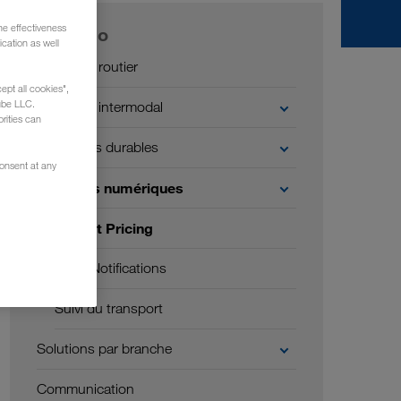
he effectiveness
Portfolio
cation as well
Transport routier
ept all cookies",
ube LLC.
Transport intermodal
rities can
Transports durables
consent at any
Solutions numériques
Instant Pricing
Push Notifications
Suivi du transport
Solutions par branche
Communication