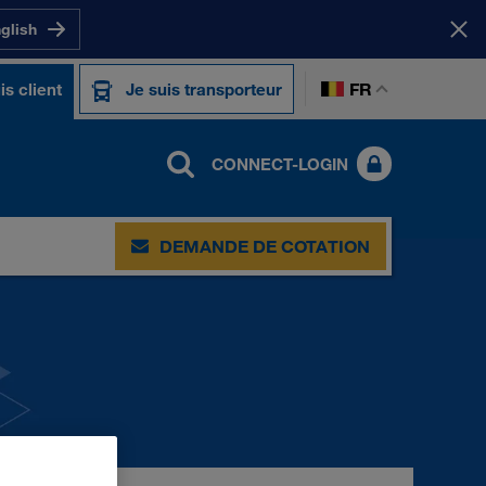
nglish
FR
is client
Je suis transporteur
CONNECT-LOGIN
DEMANDE DE COTATION