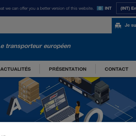
at we can offer you a better version of this website.
INT
(INT) E
Je su
e transporteur européen
ACTUALITÉS
PRÉSENTATION
CONTACT