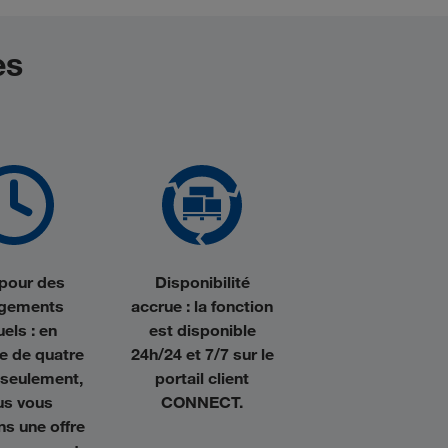
es
 pour des
Disponibilité
rgements
accrue :
la fonction
els :
en
est disponible
e de quatre
24h/24 et 7/7 sur le
 seulement,
portail client
us vous
CONNECT.
s une offre