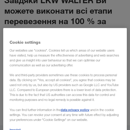
Завдяки LKW WALTER Ви
можете виконати всі етапи
перевезення на 100 % за
допомогою цифрових
технологій.
Cookie settings
Our websites use "cookies". Cookies tell us which areas of our website users
have visited, help us measure the effectiveness of advertising and web searches
Звісно, наші цифрові продукти супроводжуються
and give us insight into user behaviour so that we can optimise our
communication as well as our advertising offer.
звичною персональною підтримкою, щоб максимально
Поєднання цифрових
спростити їхнє застосування.
We and third-party providers sometimes use these cookies to process personal
рішень і персональної підтримки
data. By clicking on "Yes, accept all cookies", you agree that cookies may be
покращує логістичні
used not only by us, but also by US providers such as Google LLC and YouTube
ланцюги, оптимізує завантаженість вантажних
LLC. Compared to European providers there is a lower level of data protection.
автомобілів і роблять перевезення прозорими. Це
This is due to the fact that US authorities can access this data for control and
monitoring purposes and no legal remedy is possible against it.
приносить користь нашим клієнтам щодня — як малому і
середньому бізнесу, так і великим концернам!
data privacy policy
You can find further information in the
and in the cookie
settings. You can revoke your consent at any time with future effect by adjusting
your preferences under "Cookie Settings" on our website.
Imprint