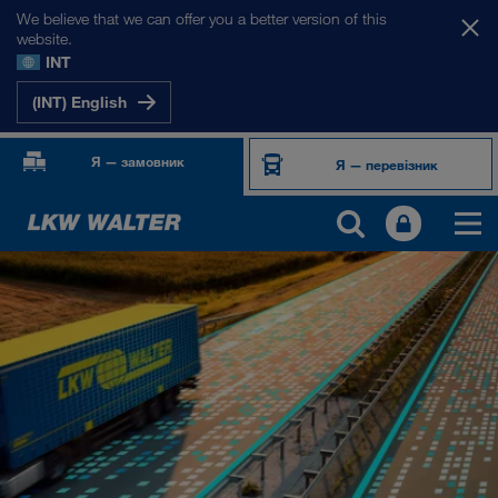
We believe that we can offer you a better version of this
website.
INT
(INT) English
Я — замовник
Я — перевізник
ПРОДУКТИ ТА ПОСЛУГИ
Автомобільні перевезення
Цифрові рішення
Комбіновані перевезення