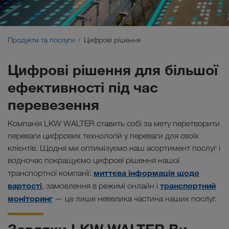
Екологічні перевезення
Комунікація
Продукти та послуги
Цифрові рішення
Портал клієнта CONNECT
Цифрові рішення для більшої
ефективності під час
Галузеві рішення
перевезення
Компанія LKW WALTER ставить собі за мету перетворити
переваги цифрових технологій у переваги для своїх
клієнтів. Щодня ми оптимізуємо наш асортимент послуг і
водночас покращуємо цифрові рішення нашої
миттєва інформація щодо
транспортної компанії:
вартості
транспортний
, замовлення в режимі онлайн і
моніторинг
— це лише невелика частина наших послуг.