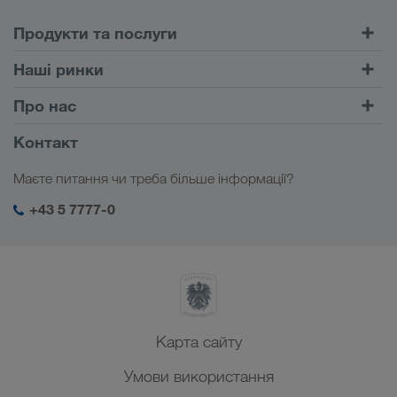
Продукти та послуги
Автомобільні перевезення
Наші ринки
Комбіновані перевезення
Європа
Про нас
Портал клієнта CONNECT
Росія
Інформація про фірму
Контакт
Цифрові рішення
Кавказ
Робота і кар'єра
Галузеві рішення
Маєте питання чи треба більше інформації?
Центральна Азія
Соціальна відповідальність
Мій вхід у систему LKW WALTER
Близький Схід
+43 5 7777-0
Менеджмент SHEQ
Північна Африка
Карта сайту
Умови використання