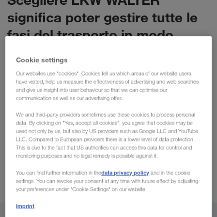
significa poter gestire tutte le
fasi del trasporto in modo
100% digitale.
Cookie settings
Our websites use "cookies". Cookies tell us which areas of our website users
Naturalmente, utilizzando i nostri prodotti digitali continuerete
have visited, help us measure the effectiveness of advertising and web searches
and give us insight into user behaviour so that we can optimise our
a ricevere l'assistenza personale a cui siete abituati, per
communication as well as our advertising offer.
un'esperienza all'insegna della massima facilità d'uso. La
We and third-party providers sometimes use these cookies to process personal
combinazione di soluzioni digitali e assistenza
data. By clicking on "Yes, accept all cookies", you agree that cookies may be
personale
migliora le catene di approvvigionamento,
used not only by us, but also by US providers such as Google LLC and YouTube
ottimizza gli spazi di carico e rende il trasporto trasparente.
LLC. Compared to European providers there is a lower level of data protection.
This is due to the fact that US authorities can access this data for control and
Questi vantaggi si riflettono sull'attività quotidiana dei nostri
monitoring purposes and no legal remedy is possible against it.
clienti, a prescindere dal fatto che si tratti di una PMI o di un
data privacy policy
You can find further information in the
and in the cookie
grande gruppo aziendale!
settings. You can revoke your consent at any time with future effect by adjusting
your preferences under "Cookie Settings" on our website.
Imprint