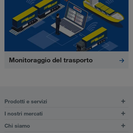
Monitoraggio del trasporto
Prodotti e servizi
Trasporti su strada
I nostri mercati
Trasporto intermodale
Europa
Chi siamo
Portale Clienti CONNECT
Russia