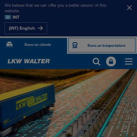
We believe that we can offer you a better version of this
website.
INT
(INT) English
Sono un cliente
Sono un trasportatore
PRODOTTI E SERVIZI
Trasporto su strada
Soluzioni digitali
Trasporto intermodale