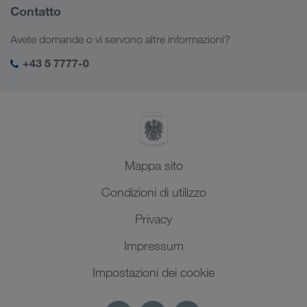
Informazioni sulla società
Contatto
Soluzioni digitali
Caucaso
Offerte di lavoro e carriera
Settori d'impiego
Avete domande o vi servono altre informazioni?
Asia Centrale
Responsabilità sociale
Il vostro login LKW WALTER
Medio Oriente
+43 5 7777-0
SHEQ-Management
Nord Africa
Mappa sito
Condizioni di utilizzo
Privacy
Impressum
Impostazioni dei cookie