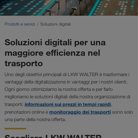
Trasporti sostenibili
Comunicazione
Prodotti e servizi
Soluzioni digitali
Portale Clienti CONNECT
Soluzioni digitali per una
maggiore efficienza nel
Settori d'impiego
trasporto
Uno degli obiettivi principali di LKW WALTER è trasformare i
vantaggi della digitalizzazione in vantaggi per i nostri clienti.
Ogni giorno ottimizziamo la nostra offerta e per farlo
miglioriamo le soluzioni digitali della nostra organizzazione di
informazioni sui prezzi in tempi rapidi
trasporti:
,
monitoraggio dei trasporti
prenotazioni online e
sono solo
una parte della nostra offerta.
Scegliere LKW WALTER