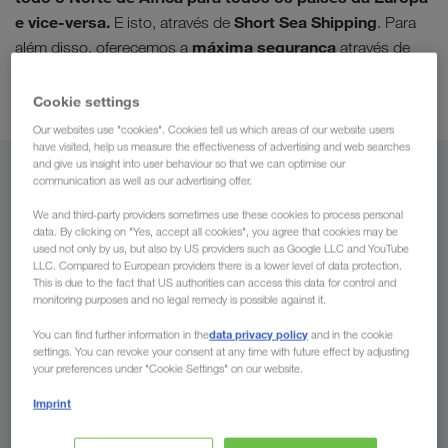
e vice-versa.
Short Sea Shipping
E isto, através de
. Para
máxima segurança
além disso, oferecemos a
através de
controlo rigoroso
rede de parques de
um
e da nossa
estacionamento seguros.
Cookie settings
Our websites use "cookies". Cookies tell us which areas of our website users
have visited, help us measure the effectiveness of advertising and web searches
and give us insight into user behaviour so that we can optimise our
De
communication as well as our advertising offer.
We and third-party providers sometimes use these cookies to process personal
Portugal
data. By clicking on "Yes, accept all cookies", you agree that cookies may be
used not only by us, but also by US providers such as Google LLC and YouTube
LLC. Compared to European providers there is a lower level of data protection.
This is due to the fact that US authorities can access this data for control and
monitoring purposes and no legal remedy is possible against it.
Para
data privacy policy
You can find further information in the
and in the cookie
settings. You can revoke your consent at any time with future effect by adjusting
País
your preferences under "Cookie Settings" on our website.
Imprint