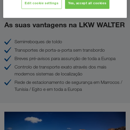
Edit cookie settings
Yes, accept all cookies
Pedir oferta
As suas vantagens na LKW WALTER
Semirreboques de toldo
Transportes de porta-a-porta sem transbordo
Breves pré-avisos para assunção de toda a Europa
Controlo de transporte exato através dos mais
modernos sistemas de localização
Rede de estacionamento de segurança em Marrocos /
Tunísia / Egito e em toda a Europa