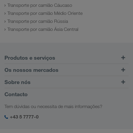
Transporte por camião Cáucaso
Transporte por camião Médio Oriente
Transporte por camião Rússia
Transporte por camião Ásia Central
Produtos e serviços
Transporte rodoviário
Os nossos mercados
Transporte combinado
Europa
Sobre nós
Portal do cliente CONNECT
Rússia
Informações Empresariais
Contacto
Soluções digitais
Cáucaso
Ofertas de emprego
Soluções sectoriais
Tem dúvidas ou necessita de mais informações?
Ásia Central
Responsabilidade social
O meu login da LKW WALTER
Médio Oriente
+43 5 7777-0
SHEQ-Management
Norte de África