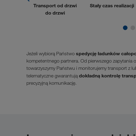
iste
Transport od drzwi
Stały czas realizacji
ztwo
do drzwi
spedycję ładunków cało
Jeżeli wybiorą Państwo
kompetentnego partnera. Od pierwszego zapytania
towarzyszymy Państwu i monitorujemy transport z l
dokładną kontrolę trans
telematyczne gwarantują
precyzyjną komunikację.