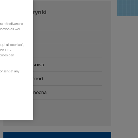
Nasze rynki
Europa
he effectiveness
cation as well
Rosja
ept all cookies",
Kaukaz
ube LLC.
rities can
Azja Środkowa
consent at any
Bliski Wschód
Afryka Północna
Chiny