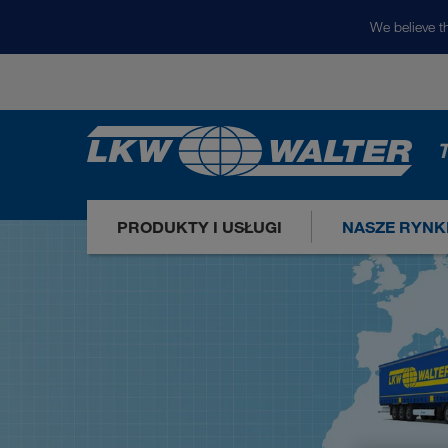
We believe th
T
PRODUKTY I USŁUGI
NASZE RYNK