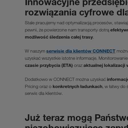
Innowacyjne przedsiębi
rozwiązania cyfrowe dla
Stale pracujemy nad optymalizacją procesów, stawia
efektywn
pewni, że powierzone nam transporty dotrą
możliwość śledzenia całej trasy
.
serwisie dla klientów CONNECT
W naszym
można 
uzyskać wszystkie istotne informacje. Monitorowanie
czasie przybycia (ETA)
aktualnej lokalizacj
oraz
informacje
Dodatkowo w CONNECT można uzyskać
konkretnych ładunkach
Pricing oraz o
, w łatwy do 
serwis dla klientów.
Już teraz mogą Państw
niezobowiązujące zapyt