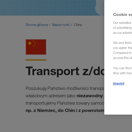
Cookie s
Our websites 
Strona główna
Nasze rynki
Chiny
of advertisin
as our adverti
We and third-
you agree th
Compared to E
access this d
Transport z/do Chi
You can find f
time with fut
Imprint
Poszukują Państwo możliwości transportu swoich t
niezawodny partner
właściwym adresem jako
z Eur
transportujemy Państwa towary samochodem cięża
np. z Niemiec, do Chin i z powrotem.