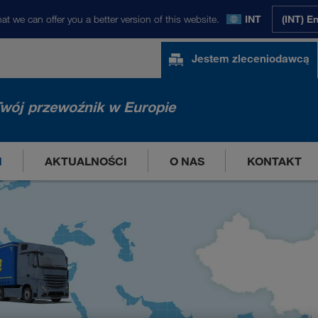
at we can offer you a better version of this website.
INT
(INT) E
Jestem zleceniodawcą
wój przewoźnik w Europie
I
AKTUALNOŚCI
O NAS
KONTAKT