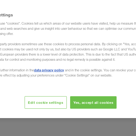
ettings
use "cookies". Cookies tell us which areas of our website users have visited, help us measure t
g and web searches and give us insight into user behaviour so that we can optimise our communi
sing offer.
party providers sometimes use these cookies to process personal data. By clicking on "Yes, acc
at cookies may be used not only by us, but also by US providers such as Google LLC and YouT
uropean providers there is a lower level of data protection. This is due to the fact that US autho
ata for control and monitoring purposes and no legal remedy is possible against it.
n
data privacy policy
urther information in the
and in the cookie settings. You can revoke your 
ure effect by adjusting your preferences under "Cookie Settings" on our website.
LKW WALTER
owarów z i do Chin?
jest zatem
opy. Jako spedycja ładunków całopojazdowych
Edit cookie settings
Yes, accept all cookies
z krajów europejskich,
rowym w transporcie drogowym