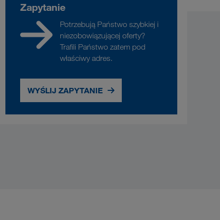
Zapytanie
Potrzebują Państwo szybkiej i
niezobowiązującej oferty?
Trafili Państwo zatem pod
właściwy adres.
WYŚLIJ ZAPYTANIE