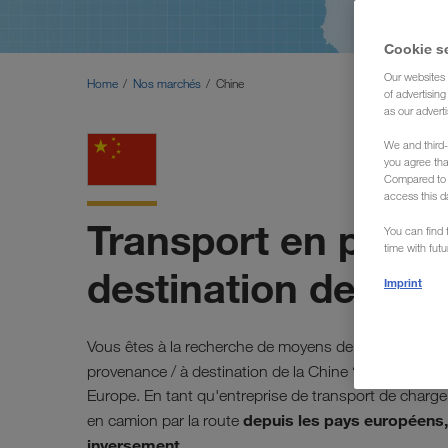
Cookie s
Our websites 
Home
Nos marchés
Chine
of advertisin
as our adverti
We and third-
you agree th
Compared to E
access this d
Transport en prove
You can find f
time with fut
destination de la C
Imprint
Vous êtes à la recherche de moyens de transport po
provenance / à destination de la Chine ?
Dans ce ca
Europe. En tant qu'entreprise de transport de char
depuis les pays européens,
en camion par la route
inversement
.