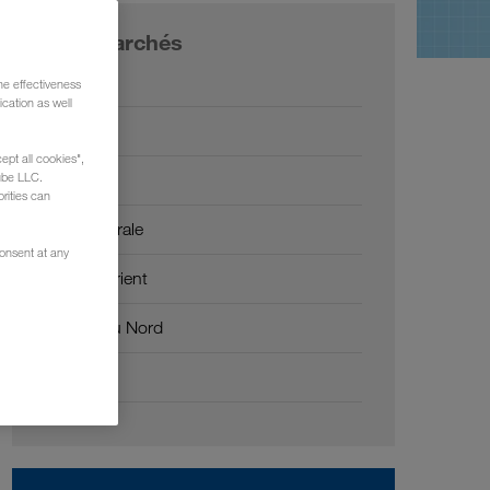
Nos marchés
Europe
he effectiveness
cation as well
Russie
ept all cookies",
Caucase
ube LLC.
rities can
Asie Centrale
consent at any
Moyen-Orient
Afrique du Nord
Chine