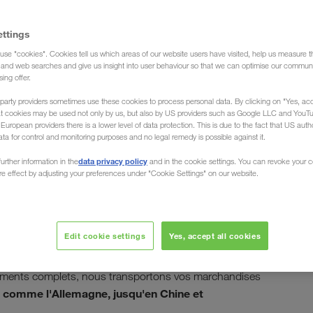
ettings
use "cookies". Cookies tell us which areas of our website users have visited, help us measure t
g and web searches and give us insight into user behaviour so that we can optimise our communi
sing offer.
party providers sometimes use these cookies to process personal data. By clicking on "Yes, acc
at cookies may be used not only by us, but also by US providers such as Google LLC and YouT
uropean providers there is a lower level of data protection. This is due to the fact that US autho
ata for control and monitoring purposes and no legal remedy is possible against it.
nance / à
data privacy policy
urther information in the
and in the cookie settings. You can revoke your 
ure effect by adjusting your preferences under "Cookie Settings" on our website.
hine
Edit cookie settings
Yes, accept all cookies
ur acheminer vos marchandises et vos biens en
LKW WALTER est votre partenaire de confiance
s,
en
gements complets, nous transportons vos marchandises
 comme l'Allemagne, jusqu'en Chine et