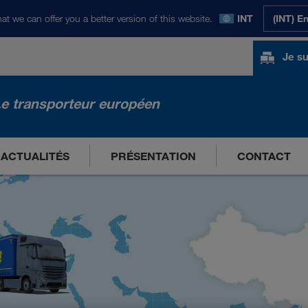
at we can offer you a better version of this website.
INT
(INT) E
Je su
e transporteur européen
ACTUALITÉS
PRÉSENTATION
CONTACT